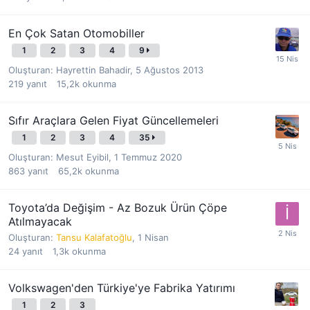
En Çok Satan Otomobiller
1
2
3
4
9
Oluşturan:
Hayrettin Bahadir
,
5 Ağustos 2013
219
yanıt
15,2k
okunma
Sıfır Araçlara Gelen Fiyat Güncellemeleri
1
2
3
4
35
Oluşturan:
Mesut Eyibil
,
1 Temmuz 2020
863
yanıt
65,2k
okunma
Toyota’da Değişim - Az Bozuk Ürün Çöpe
Atılmayacak
Oluşturan:
Tansu Kalafatoğlu
,
1 Nisan
24
yanıt
1,3k
okunma
Volkswagen'den Türkiye'ye Fabrika Yatırımı
1
2
3