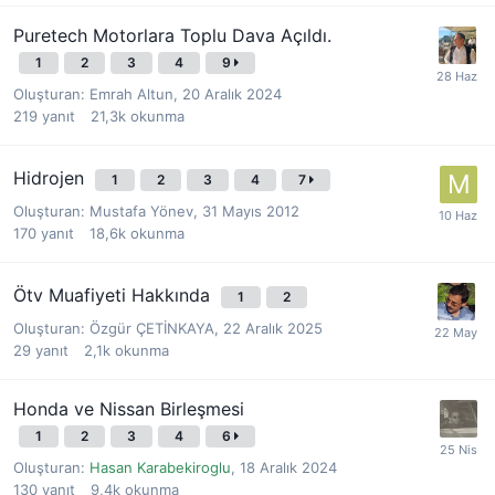
Puretech Motorlara Toplu Dava Açıldı.
1
2
3
4
9
Oluşturan:
Emrah Altun
,
20 Aralık 2024
219
yanıt
21,3k
okunma
Hidrojen
1
2
3
4
7
Oluşturan:
Mustafa Yönev
,
31 Mayıs 2012
170
yanıt
18,6k
okunma
Ötv Muafiyeti Hakkında
1
2
Oluşturan:
Özgür ÇETİNKAYA
,
22 Aralık 2025
29
yanıt
2,1k
okunma
Honda ve Nissan Birleşmesi
1
2
3
4
6
Oluşturan:
Hasan Karabekiroglu
,
18 Aralık 2024
130
yanıt
9,4k
okunma