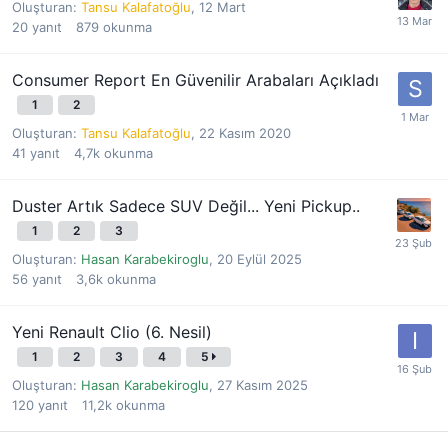
Oluşturan:
Tansu Kalafatoğlu
,
12 Mart
20
yanıt
879
okunma
Consumer Report En Güvenilir Arabaları Açıkladı
1
2
Oluşturan:
Tansu Kalafatoğlu
,
22 Kasım 2020
41
yanıt
4,7k
okunma
Duster Artık Sadece SUV Değil... Yeni Pickup..
1
2
3
Oluşturan:
Hasan Karabekiroglu
,
20 Eylül 2025
56
yanıt
3,6k
okunma
Yeni Renault Clio (6. Nesil)
1
2
3
4
5
Oluşturan:
Hasan Karabekiroglu
,
27 Kasım 2025
120
yanıt
11,2k
okunma