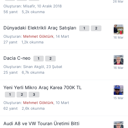
Oluşturan:
Misafir
,
10 Aralık 2018
56
yanıt
5,2k
okunma
Dünyadaki Elektrikli Araç Satışları
1
2
Oluşturan:
Mehmet Göktürk
,
14 Mart
27
yanıt
1,2k
okunma
Dacia C-neo
1
2
Oluşturan:
Sinan Akgöl
,
23 Şubat
25
yanıt
6,7k
okunma
Yeni Yerli Mikro Araç Karea 700K TL
1
2
3
Oluşturan:
Mehmet Göktürk
,
10 Mart
62
yanıt
2,6k
okunma
Audi A8 ve VW Touran Üretimi Bitti