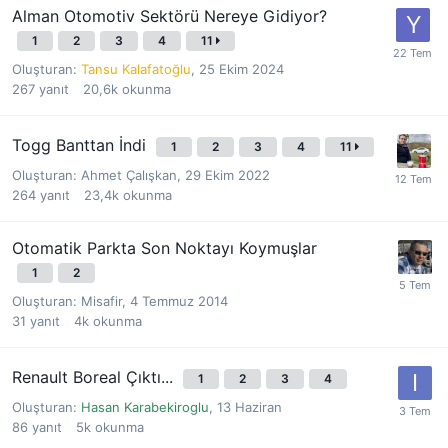
Alman Otomotiv Sektörü Nereye Gidiyor?
1
2
3
4
11
Oluşturan:
Tansu Kalafatoğlu
,
25 Ekim 2024
267
yanıt
20,6k
okunma
Togg Banttan İndi
1
2
3
4
11
Oluşturan:
Ahmet Çalışkan
,
29 Ekim 2022
264
yanıt
23,4k
okunma
Otomatik Parkta Son Noktayı Koymuşlar
1
2
Oluşturan:
Misafir
,
4 Temmuz 2014
31
yanıt
4k
okunma
Renault Boreal Çıktı...
1
2
3
4
Oluşturan:
Hasan Karabekiroglu
,
13 Haziran
86
yanıt
5k
okunma