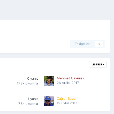
Takipçiler
0
LISTELE
Mehmet Ozyurek
0
yanıt
26 Aralık 2017
17,8k
okunma
Çağlar Bayur
1
yanıt
19 Eylül 2017
7,6k
okunma