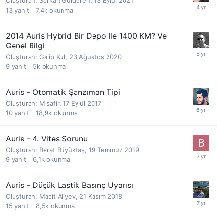
Oluşturan:
Serkan Gülderen
,
13 Eylül 2021
13
yanıt
7,4k
okunma
2014 Auris Hybrid Bir Depo Ile 1400 KM? Ve
Genel Bilgi
Oluşturan:
Galip Kul
,
23 Ağustos 2020
9
yanıt
5k
okunma
Auris - Otomatik Şanzıman Tipi
Oluşturan:
Misafir
,
17 Eylül 2017
10
yanıt
18,9k
okunma
Auris - 4. Vites Sorunu
Oluşturan:
Berat Büyüktaş
,
19 Temmuz 2019
9
yanıt
6,1k
okunma
Auris - Düşük Lastik Basınç Uyarısı
Oluşturan:
Macit Aliyev
,
21 Kasım 2018
15
yanıt
8,5k
okunma