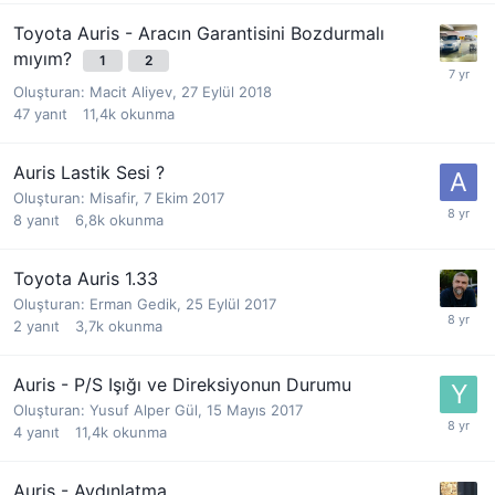
Toyota Auris - Aracın Garantisini Bozdurmalı
mıyım?
1
2
Oluşturan:
Macit Aliyev
,
27 Eylül 2018
47
yanıt
11,4k
okunma
Auris Lastik Sesi ?
Oluşturan:
Misafir
,
7 Ekim 2017
8
yanıt
6,8k
okunma
Toyota Auris 1.33
Oluşturan:
Erman Gedik
,
25 Eylül 2017
2
yanıt
3,7k
okunma
Auris - P/S Işığı ve Direksiyonun Durumu
Oluşturan:
Yusuf Alper Gül
,
15 Mayıs 2017
4
yanıt
11,4k
okunma
Auris - Aydınlatma