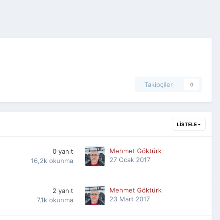
Takipçiler
0
LISTELE
Mehmet Göktürk
0
yanıt
27 Ocak 2017
16,2k
okunma
Mehmet Göktürk
2
yanıt
23 Mart 2017
7,1k
okunma