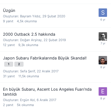
Üzgün
Oluşturan:
Bayram Yıldız
,
29 Şubat 2020
9
yanıt
4,5k
okunma
2000 Outback 2.5 hakkında
Oluşturan:
Doğan Arşiray
,
22 Şubat 2019
12
yanıt
9,3k
okunma
Japon Subaru Fabrikalarında Büyük Skandal!
1
2
Oluşturan:
Sefa Şerif
,
22 Aralık 2017
31
yanıt
11,5k
okunma
En büyük Subaru, Ascent Los Angeles Fuarı’nda
tanıtıldı
Oluşturan:
Ergün Kol
,
6 Aralık 2017
2
yanıt
5k
okunma