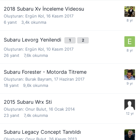
2018 Subaru Xv İnceleme Videosu
Oluşturan:
Ergün Kol
,
16 Kasım 2017
6
yanıt
3,4k
okunma
Subaru Levorg Yenilendi
1
2
Oluşturan:
Ergün Kol
,
10 Kasım 2017
26
yanıt
7,6k
okunma
Subaru Forester - Motorda Titreme
Oluşturan:
Burak Bayram
,
17 Haziran 2017
18
yanıt
9,6k
okunma
2015 Subaru Wrx Sti
Oluşturan:
Onur Bulut
,
16 Ocak 2014
23
yanıt
7,4k
okunma
Subaru Legacy Concept Tanıtıldı
Oluşturan:
Onur Bulut
,
26 Kasım 2013