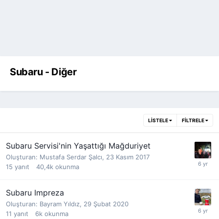
Subaru - Diğer
LISTELE
FILTRELE
Subaru Servisi'nin Yaşattığı Mağduriyet
Oluşturan:
Mustafa Serdar Şalcı
,
23 Kasım 2017
15
yanıt
40,4k
okunma
Subaru Impreza
Oluşturan:
Bayram Yıldız
,
29 Şubat 2020
11
yanıt
6k
okunma