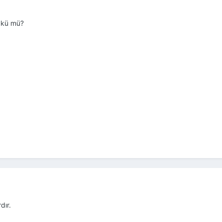
 akü mü?
dır.