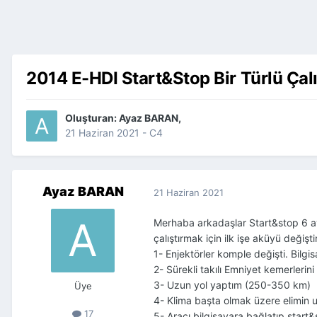
2014 E-HDI Start&Stop Bir Türlü Çal
Oluşturan:
Ayaz BARAN
,
21 Haziran 2021
-
C4
Ayaz BARAN
21 Haziran 2021
Merhaba arkadaşlar Start&stop 6 ayd
çalıştırmak için ilk işe aküyü değiş
1- Enjektörler komple değişti. Bilg
2- Sürekli takılı Emniyet kemerlerin
3- Uzun yol yaptım (250-350 km)
Üye
4- Klima başta olmak üzere elimin ul
17
5- Aracı bilgisayara bağlatıp start