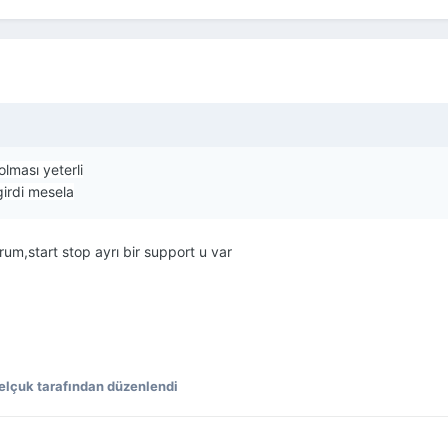
lması yeterli
irdi mesela
um,start stop ayrı bir support u var
Selçuk tarafından düzenlendi