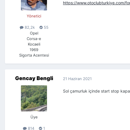
https://www.otoclubturkiye.com/
Yönetici
82,2k
55
Opel
Corsa-e
Kocaeli
1969
Sigorta Acentesi
Gencay Bengli
21 Haziran 2021
Sol çamurluk içinde start stop kapa
Üye
814
1