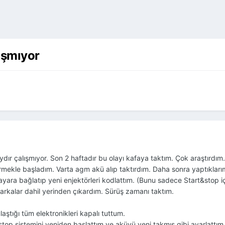
ışmıyor
ır çalışmıyor. Son 2 haftadır bu olayı kafaya taktım. Çok araştırdım
tirmekle başladım. Varta agm akü alıp taktırdım. Daha sonra yaptıkları
isayara bağlatıp yeni enjektörleri kodlattım. (Bunu sadece Start&stop 
i arkalar dahil yerinden çıkardım. Sürüş zamanı taktım.
aştığı tüm elektronikleri kapalı tuttum.
&stop sistemini yeniden başlattım ve aküyü yeni takmış gibi ayarlattım