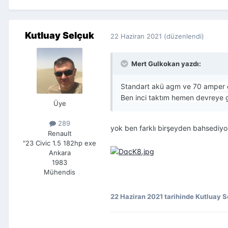
Kutluay Selçuk
22 Haziran 2021
(düzenlendi)
Mert Gulkokan yazdı:
Standart akü agm ve 70 amper o
Ben inci taktım hemen devreye g
Üye
289
yok ben farklı birşeyden bahsediyor
Renault
"23 Civic 1.5 182hp exe
Ankara
1983
Mühendis
22 Haziran 2021
tarihinde Kutluay 