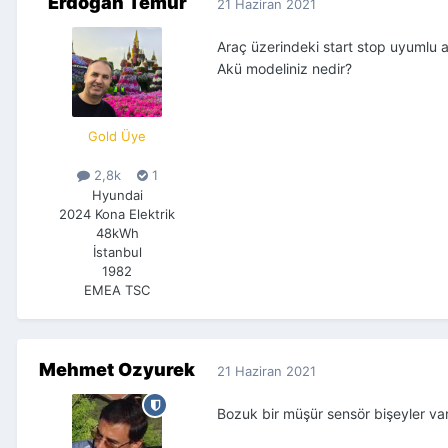
Erdoğan Temur
21 Haziran 2021
Araç üzerindeki start stop uyumlu
Akü modeliniz nedir?
Gold Üye
2,8k
1
Hyundai
2024 Kona Elektrik
48kWh
İstanbul
1982
EMEA TSC
Mehmet Ozyurek
21 Haziran 2021
Bozuk bir müşür sensör bişeyler var