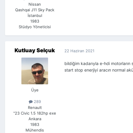
Nissan
Qashqai J11 Sky Pack
İstanbul
1983
Stüdyo Yöneticisi
Kutluay Selçuk
22 Haziran 2021
bildiğim kadarıyla e-hdi motorların s
start stop enerjiyi aracın normal a
Üye
289
Renault
"23 Civic 1.5 182hp exe
Ankara
1983
Mühendis