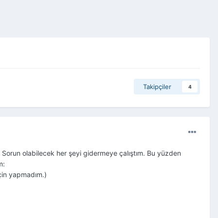
Takipçiler
4
. Sorun olabilecek her şeyi gidermeye çalıştım. Bu yüzden
m:
için yapmadım.)
.