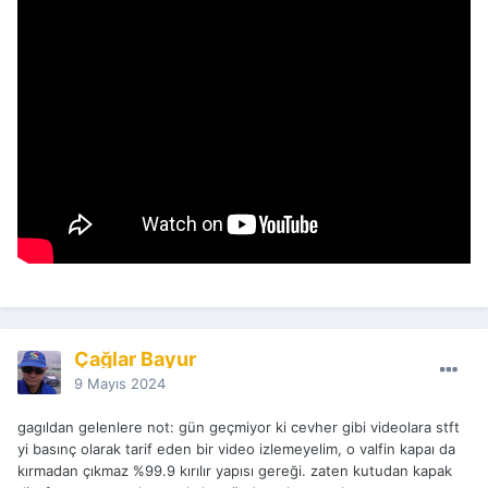
Çağlar Bayur
9 Mayıs 2024
gagıldan gelenlere not: gün geçmiyor ki cevher gibi videolara stft
yi basınç olarak tarif eden bir video izlemeyelim, o valfin kapaı da
kırmadan çıkmaz %99.9 kırılır yapısı gereği. zaten kutudan kapak