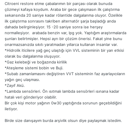
Citroeni restore etme çabalarımın bir parçası olarak bunuda
çözmeyi kafaya koydum. Araba bir gece çalışmasın ilk çalıştırma
sekansında 20 saniye kadar rölantide dalgalanma oluyor. Özelikle
ilk çalıştırma sonrasını takriben alternatör şarja başladığı anda
dahada belirginleşiyor. 15 -20 saniye sonra ise herşey
normalleşiyor. arabada benzin var, lpg yok. Yaptığım araştırmalarda
şunları belirtmişler. Hepsi ayrı bir çözüm önerisi. Fakat yine bunu
onarmazsanızda sıkıtı yaratmadan yıllarca kullanan insanlar var.
*Hidrolik iticilere yağ geç ulaştığı için VVL sisteminin bir yan etkisi
olarak bu dalgalanma oluşuyor.
*Gaz kelebeği ve boğazında kirlilik
*Ateşleme sistemi bobin ve Buji.
*Subab zamanlamasını değiştiren VVT sisteminin faz ayarlayıcıların
yağın geç ulaşması.
*Zayıf Akü.
*Lambda sensörleri. Ön ısıtmalı lambda sensörleri ısınana kadar
hatalı veri gönderiyor olabilir.
Bir çok kişi motor yağının 0w30 yaptığında sorunun geçebildiğini
iletiyor.
Birde size danışayım burda arşivlik olsun diye paylaşmak istedim.