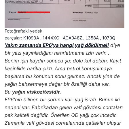
Fotoğraftaki yedek
parçalar:
K1093A
,
1444XG
,
AGA048Z
,
L358A
,
1070Q
Yakın zamanda EP6'ya hangi yağ dökülmeli
diye
bir yazı yayınladığımı hatırlatmama izin verin
.
Benim için kaydın sonucu şu: dolu kül dökün. Kayıt
kesinlikle harika çıktı. Ama petrol konuşulmaya
başlarsa bu konunun sonu gelmez. Ancak yine de
yağın bahsetmeye değer bir özelliği daha var.
Bu
yağın viskozitesidir.
EP6'nın bilinen bir sorunu var: yağ israfı. Bunun iki
nedeni var. Fabrikadan gelen valf gövdesi contaları
pek kaliteli değildir. Önerilen OD yağı çok incedir.
Zamanla valf gövdesi contalarında çatlaklar oluşur