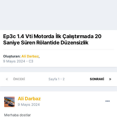
Ep3c 1.4 Vti Motorda İlk Çalıştırmada 20
Saniye Süren Rölantide Düzensizlik
Oluşturan:
Ali Darbaz
,
9 Mayıs 2024
-
C3
ÖNCEKI
Sayfa 1 - 2
SONRAKI
Ali Darbaz
9 Mayıs 2024
Merhaba dostlar