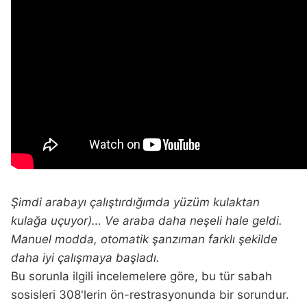
Şimdi arabayı çalıştırdığımda yüzüm kulaktan
kulağa uçuyor)… Ve araba daha neşeli hale geldi.
Manuel modda, otomatik şanzıman farklı şekilde
daha iyi çalışmaya başladı.
Bu sorunla ilgili incelemelere göre, bu tür sabah
sosisleri 308'lerin ön-restrasyonunda bir sorundur.