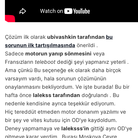
Çözüm ilk olarak
ubivashkin tarafından
bu
sorunun ilk tartışılmasında
önerildi
.
Sadece
motorun yanıp sönmesini
veya
Fransızların
teleboot
dediği şeyi yapmanız yeterli
.
Ama çünkü Bu seçeneğe ek olarak daha birçok
varsayım vardı, hala sorunun çözümünün
onaylanmasını bekliyordum. Ve işte burada! Bu bir
hafta önce
lalekss tarafından
doğrulandı
. Bu
nedenle kendisine ayrıca teşekkür ediyorum.
Hiç tereddüt etmeden motor donanım yazılımı ve
bir şey ve vites kutusu için OD'ye kaydoldum.
Deney yapmamaya ve
laleksss'in
gittiği aynı OD'ye
gitmeye karar verdim
. Burası Moskova Çevre