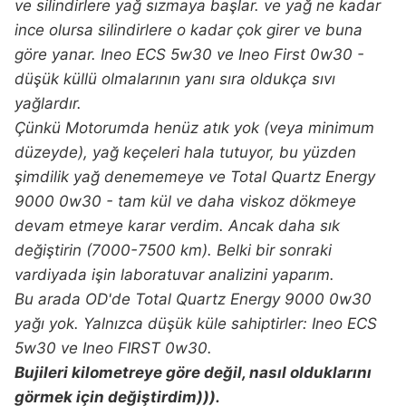
ve silindirlere yağ sızmaya başlar. ve yağ ne kadar
ince olursa silindirlere o kadar çok girer ve buna
göre yanar. Ineo ECS 5w30 ve Ineo First 0w30 -
düşük küllü olmalarının yanı sıra oldukça sıvı
yağlardır.
Çünkü Motorumda henüz atık yok (veya minimum
düzeyde), yağ keçeleri hala tutuyor, bu yüzden
şimdilik yağ denememeye ve Total Quartz Energy
9000 0w30 - tam kül ve daha viskoz dökmeye
devam etmeye karar verdim. Ancak daha sık
değiştirin (7000-7500 km). Belki bir sonraki
vardiyada işin laboratuvar analizini yaparım.
Bu arada OD'de Total Quartz Energy 9000 0w30
yağı yok. Yalnızca düşük küle sahiptirler: Ineo ECS
5w30 ve Ineo FIRST 0w30.
Bujileri kilometreye göre değil, nasıl olduklarını
görmek için değiştirdim))).