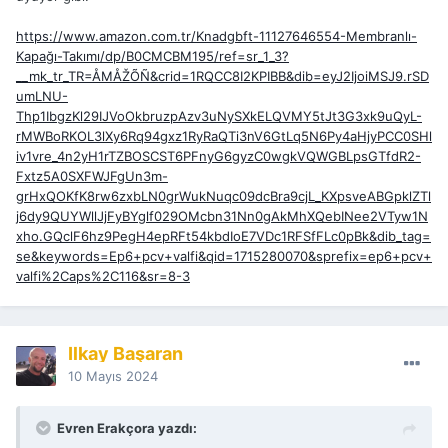
https://www.amazon.com.tr/Knadgbft-11127646554-Membranlı-
Kapağı-Takımı/dp/B0CMCBM195/ref=sr_1_3?
__mk_tr_TR=ÅMÅŽÕÑ&crid=1RQCC8I2KPIBB&dib=eyJ2IjoiMSJ9.rSD
umLNU-
Thp1IbgzKl29IJVoOkbruzpAzv3uNySXkELQVMY5tJt3G3xk9uQyL-
rMWBoRKOL3lXy6Rq94gxz1RyRaQTi3nV6GtLq5N6Py4aHjyPCC0SHl
iv1vre_4n2yH1rTZBOSCST6PFnyG6gyzC0wgkVQWGBLpsGTfdR2-
Fxtz5A0SXFWJFgUn3m-
grHxQOKfK8rw6zxbLN0grWukNuqc09dcBra9cjL_KXpsveABGpklZTl
j6dy9QUYWllJjFyBYglf029OMcbn31Nn0gAkMhXQebINee2VTyw1N
xho.GQclF6hz9PegH4epRFt54kbdIoE7VDc1RFSfFLc0pBk&dib_tag=
se&keywords=Ep6+pcv+valfi&qid=1715280070&sprefix=ep6+pcv+
valfi%2Caps%2C116&sr=8-3
İlkay Başaran
10 Mayıs 2024
Evren Erakçora yazdı: