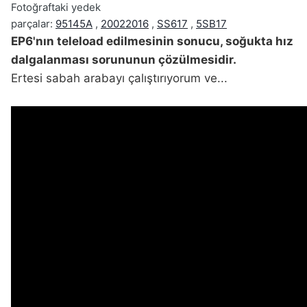
Fotoğraftaki yedek
parçalar:
95145A
,
20022016
,
SS617
,
5SB17
EP6'nın teleload edilmesinin sonucu, soğukta hız
dalgalanması sorununun çözülmesidir.
Ertesi sabah arabayı çalıştırıyorum ve...