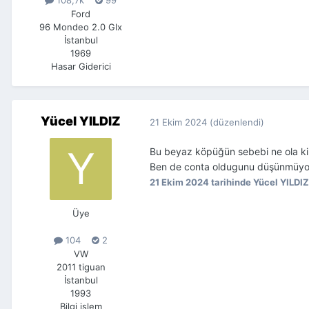
108,7k
99
Ford
96 Mondeo 2.0 Glx
İstanbul
1969
Hasar Giderici
Yücel YILDIZ
21 Ekim 2024
(düzenlendi)
Bu beyaz köpüğün sebebi ne ola ki
Ben de conta oldugunu düşünmüyo
21 Ekim 2024
tarihinde Yücel YILDI
Üye
104
2
VW
2011 tiguan
İstanbul
1993
Bilgi işlem