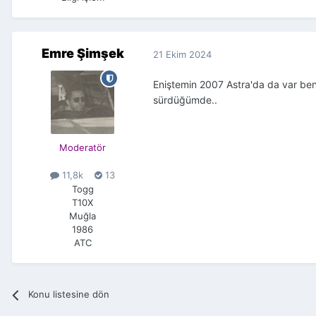
Emre Şimşek
21 Ekim 2024
Eniştemin 2007 Astra'da da var benz
sürdüğümde..
Moderatör
11,8k
13
Togg
T10X
Muğla
1986
ATC
Konu listesine dön