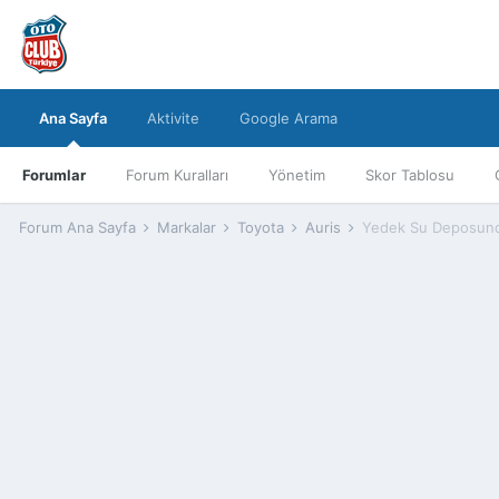
Ana Sayfa
Aktivite
Google Arama
Forumlar
Forum Kuralları
Yönetim
Skor Tablosu
Forum Ana Sayfa
Markalar
Toyota
Auris
Yedek Su Deposund