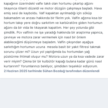
kapağının üzerindeki valfe takılı olan hortumu çıkartıp ağzını
tıkayınca rölanti düzeldi ve motor düzgün çalışmaya başladı. Hava
emiş sesi de kayboldu. Valf kapaktan ayrılmadığı için söküp
bakamadım ve arızası hakkında bir fikrim yok. Valfin ağzına kısa bir
hortum takıp yere doğru sarkıttım ve karbüratöre giden hortumun
ağzını da bir vida ile tıkayarak kapattım. Her şey yolunda gibi
şimdilik. Pcv valfinin ne işe yaradığı hakkında bir araştırma yapınca,
çevreye ve motora zarar vermemek için nasıl bir önlem
alabileceğimi düşünmeye başladım. Valfin çıkışından aşağıya
sarkıttığım hortumun ucuna mesela basit bir yakıt filtresi takmak
sorunu çözer mi? Uzun yol yaptığımda bu hortumdan yağ
püskürme ihtimali oluşur mu? Motora uzun ya da kısa vadede zarar
verir miyim? Çıkma bir bir kulbütör kapağı bulana kadar günü nasıl
kurtarırım? Yorumlarınızı bekliyor, şimdiden teşekkür ediyorum.
2 Haziran 2025
tarihinde Sühan Bozdağ tarafından düzenlendi