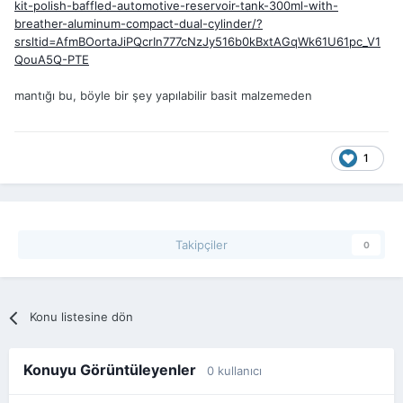
kit-polish-baffled-automotive-reservoir-tank-300ml-with-
breather-aluminum-compact-dual-cylinder/?
srsltid=AfmBOortaJiPQcrIn777cNzJy516b0kBxtAGqWk61U61pc_V1
QouA5Q-PTE
mantığı bu, böyle bir şey yapılabilir basit malzemeden
1
Takipçiler
0
Konu listesine dön
Konuyu Görüntüleyenler
0 kullanıcı