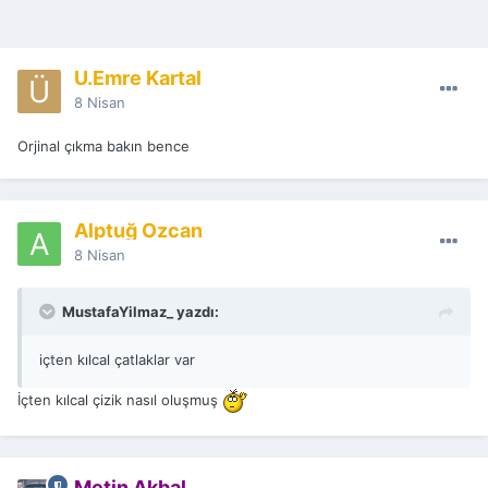
Ü.Emre Kartal
8 Nisan
Orjinal çıkma bakın bence
Alptuğ Özcan
8 Nisan
MustafaYilmaz_ yazdı:
içten kılcal çatlaklar var
İçten kılcal çizik nasıl oluşmuş
Metin Akbal