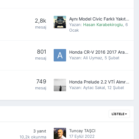
Aynı Model Civic Farklı Yakıt Tüketim Bilgisi - Aradaki Fark Nedir?
2,8k
Yazan:
Hasan Karabekiroglu
,
6
mesaj
Ocak
801
Honda CR-V 2016 2017 Araç Danışma
Yazan:
Ali Uymaz
,
5 Şubat
mesaj
749
Honda Prelude 2.2 VTİ Alınır mı?
Yazan:
Aytac Sakal
,
12 Şubat
mesaj
LISTELE
Tuncay TAŞCI
3
yanıt
17 Eylül 2022
10,2k
okunma