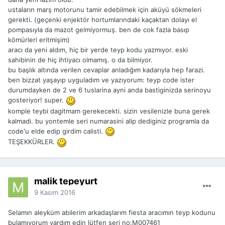
ustaların marş motorunu tamir edebilmek için aküyü sökmeleri
gerekti. (geçenki enjektör hortumlarındaki kaçaktan dolayı el
pompasıyla da mazot gelmiyormuş. ben de cok fazla basıp
kömürleri eritmişim)
aracı da yeni aldım, hiç bir yerde teyp kodu yazmıyor. eski
sahibinin de hiç ihtiyacı olmamış. o da bilmiyor.
bu başlık altında verilen cevaplar anladığım kadarıyla hep farazi.
ben bizzat yaşayıp uyguladım ve yazıyorum: teyp code ister
durumdayken de 2 ve 6 tuslarina ayni anda bastiginizda serinoyu
gosteriyor! super.
komple teybi dagitmam gerekecekti. sizin vesilenizle buna gerek
kalmadi. bu yontemle seri numarasini alip dediginiz programla da
code'u elde edip girdim calisti.
TEŞEKKÜRLER.
malik tepeyurt
9 Kasım 2016
Selamın aleyküm abilerim arkadaşlarım fiesta aracımın teyp kodunu
bulamıyorum yardım edin lütfen seri no:M007461