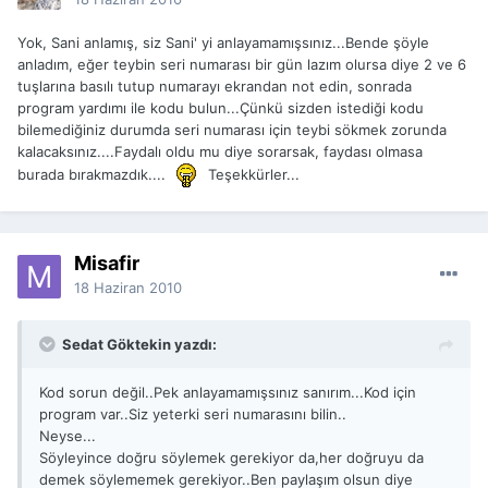
Yok, Sani anlamış, siz Sani' yi anlayamamışsınız...Bende şöyle
anladım, eğer teybin seri numarası bir gün lazım olursa diye 2 ve 6
tuşlarına basılı tutup numarayı ekrandan not edin, sonrada
program yardımı ile kodu bulun...Çünkü sizden istediği kodu
bilemediğiniz durumda seri numarası için teybi sökmek zorunda
kalacaksınız....Faydalı oldu mu diye sorarsak, faydası olmasa
burada bırakmazdık....
Teşekkürler...
Misafir
18 Haziran 2010
Sedat Göktekin yazdı:
Kod sorun değil..Pek anlayamamışsınız sanırım...Kod için
program var..Siz yeterki seri numarasını bilin..
Neyse...
Söyleyince doğru söylemek gerekiyor da,her doğruyu da
demek söylememek gerekiyor..Ben paylaşım olsun diye