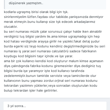
düşünerek yazmıştım..
kodlarla ugraşmış birisi olarak bilgi için tşk.
sinirlenmiyelim lütfen.faydası olur tabikide.yanlışsınızda denmiyor
merak etmeyin.bunu kullanıp size tşk edecek arkadaşlarımız
olucaktır.
bu seri numarası müzik çalar sorunsuz çalışır halde iken alınabilir
verdiginiz tuş bilgisi yardımı ile.ama kimse ugraşmadıgı için hep
kod hatası verdiginde arayışa girilir ne yazıkki.fakat detaj şudur
burda egerki siz teyp kodunu kendiniz degiştirmediginizde bu seri
numarası iş yarar.seri numarası calculatörü sadece fabrikanın
koydugu kod bilgisini taşır içinde.ve işe yarar.
ama bir çok kullanıcı kendisi kod oluşturur malum kimse açamasın
diye.çalındıgında fabrika kodunu giremesinler diye.dediginiz tuş
bilgisi burda işe yaramıyor işte kod kullanıcı tarafında
zedelemmiştir.bunun tamiride serviste veya tamircilerde olur
kullanıcının bunu yapması zordur.orjinal seri numarası kodunu
tekrardan yazılımını yüklerler,veya sonradan oluşturulan kodu
bulup tekrardan işler hale getirirler.
3 yıl sonra...