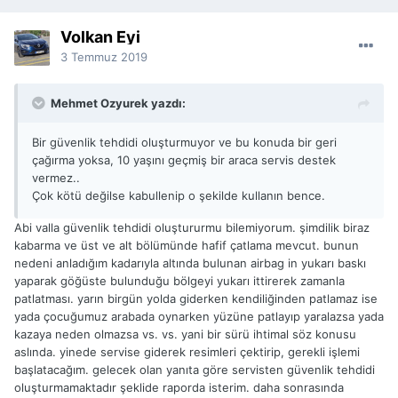
Volkan Eyi
3 Temmuz 2019
Mehmet Ozyurek yazdı:
Bir güvenlik tehdidi oluşturmuyor ve bu konuda bir geri
çağırma yoksa, 10 yaşını geçmiş bir araca servis destek
vermez..
Çok kötü değilse kabullenip o şekilde kullanın bence.
Abi valla güvenlik tehdidi oluştururmu bilemiyorum. şimdilik biraz
kabarma ve üst ve alt bölümünde hafif çatlama mevcut. bunun
nedeni anladığım kadarıyla altında bulunan airbag in yukarı baskı
yaparak göğüste bulunduğu bölgeyi yukarı ittirerek zamanla
patlatması. yarın birgün yolda giderken kendiliğinden patlamaz ise
yada çocuğumuz arabada oynarken yüzüne patlayıp yaralazsa yada
kazaya neden olmazsa vs. vs. yani bir sürü ihtimal söz konusu
aslında. yinede servise giderek resimleri çektirip, gerekli işlemi
başlatacağım. gelecek olan yanıta göre servisten güvenlik tehdidi
oluşturmamaktadır şeklide raporda isterim. daha sonrasında