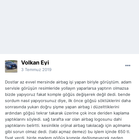
Volkan Eyi
3 Temmuz 2019
Dostlar az evvel mersinde airbag işi yapan biriyle görüştüm. adam
servisle görüşün resimleride yollayın yaparlarsa yaptırın olmazsa
bizde yapıyoruz fakat komple göğüs değişerek değil dedi. bende
sordum nasıl yapıyorsunuz diye, ilk önce göğsü söktüklerini daha
sonrasında yukarı doğru şişme yapan airbag i düzelttiklerini
ardından göğsü tekrar takarak üzerine çok ince deriden kaplama
yaptıklarını söyledi. sağ tarafta var olan airbag logosunu dahi
yaptıklarını belirtti. kesinlikle orjinal airbag takılacağı için açılmama
gibi sorun olmaz dedi. (tabi açmaz demez) bu işlem içinde 650 tl.
fiyat verdi. birde madem göğüs komple değişmeyecek neden