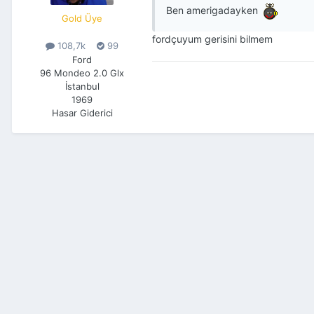
Ben amerigadayken
Gold Üye
fordçuyum gerisini bilmem
108,7k
99
Ford
96 Mondeo 2.0 Glx
İstanbul
1969
Hasar Giderici