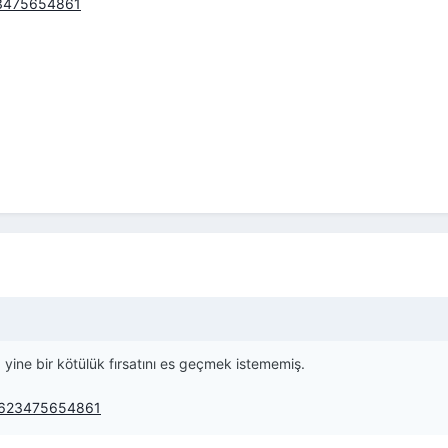
23475654861
yine bir kötülük fırsatını es geçmek istememiş.
98623475654861