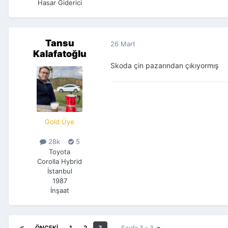
Hasar Giderici
Tansu
26 Mart
Kalafatoğlu
Skoda çin pazarından çıkıyormış
Gold Üye
28k
5
Toyota
Corolla Hybrid
İstanbul
1987
İnşaat
ÖNCEKI
1
2
3
Sayfa 3 - 3