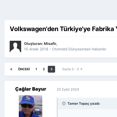
Volkswagen'den Türkiye'ye Fabrika Y
Oluşturan:
Misafir
,
10 Aralık 2018
-
Otomobil Dünyasından Haberler
ÖNCEKI
1
2
3
Sayfa 3 - 3
Çağlar Bayur
20 Eylül 2024
Tamer Topaç yazdı: