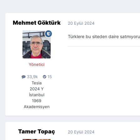
Mehmet Göktürk
20 Eylül 2024
Türklere bu siteden daire satmıyor
Yönetici
33,9k
15
Tesla
2024 Y
İstanbul
1969
Akademisyen
Tamer Topaç
20 Eylül 2024