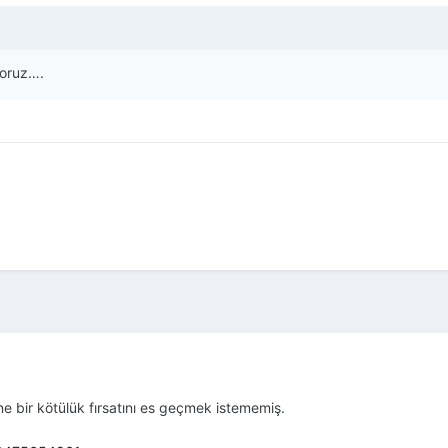
yoruz….
e bir kötülük fırsatını es geçmek istememiş.