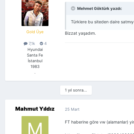
Mehmet Göktürk yazdı:
Türklere bu siteden daire satmı
Gold Üye
Bizzat yaşadım.
7,1k
4
Hyundai
Santa Fe
İstanbul
1983
.
1 yıl sonra...
Mahmut Yıldız
25 Mart
FT haberine göre vw (alamanlar) yin