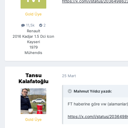
https://x.com/i/status/20364986
Gold Üye
11,5k
2
Renault
2016 Kadjar 1.5 Dci Icon
Kayseri
1979
Mühendis
Tansu
25 Mart
Kalafatoğlu
Mahmut Yıldız yazdı:
FT haberine göre vw (alamanlar) 
https://x.com/i/status/20364
Gold Üye