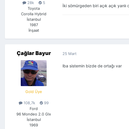
28k
5
İki sömürgeden biri açık açık yanlı d
Toyota
Corolla Hybrid
İstanbul
1987
İnşaat
Çağlar Bayur
25 Mart
lba sistemin bizde de ortağı var
Gold Üye
108,7k
99
Ford
96 Mondeo 2.0 Glx
İstanbul
1969