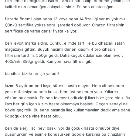
filtreleme özelliği soru işareti. Ancak satın alıp, deneme yanılma ile
kaliteli olup olmadığını anlayabilirsiniz. En son anlatacağım.
filtrede önemli olan hepa 13 veya hepa 14 özelliği var mı yok mu.
Çünkü sertifika yoksa soru işaretleri doğuyor. Cihazın filtresinin
sertifikası da varsa gerisi fiyata kalıyor.
ben levoit marka aldım. Çünkü, elimde tartı ile bu cihazları satan
mağazaya gittim. Büyük hacimli denen xiaomi 4 pro cihazın
filtresini tarttım. 550gr geldi. Daha küçük odalar için olan levoit
400s’inki 850gr geldi. Kamyon hava filtresi gibi.
bu cihaz bizde ne işe yaradı?
kızım 6 aylıktan beri kışın sürekli hasta oluyor. Hem alt solunum
yolu enfeksiyonu hem kulak, hem üst solunum yolu. Yıllarca
çözüm bulamadık. En son levmont adlı alerji ilacı bize çare oldu. Bu
ilacı her gün içen kızım hasta olmamaya başladı. Geçen seneyi de
böyle geçirdik. Bu sene başında ilaç kullanmayalım dedik ama daha
ilk soğuklarda yine hasta oldu.
ben de alerji ilacı neyi baskılıyor da çocuk hasta olmuyor diye
düşünürken ve eşimle konuşurken google karşıma bu cihazların