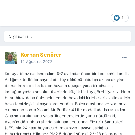
1
3 yıl sonra...
Korhan Şenörer
15 Ağustos 2022
Konuyu biraz canlandıralım. 6-7 ay kadar önce bir kedi sahiplendik.
Aldığımız tedbirler sayesinde tüy dökümü oldukça az ancak yine
de nadiren de olsa bazen havada uçuşan yada bir cihazın,
koltuğun yada konsolun üzerinde küçük bir tü
y görebiliyoruz. Hem
bunu biraz daha önlemek hem de havadaki kirleticileri azaltmak için
hava temizleyici almaya karar verdim. Bolca araştırma ve yorum vs
okumadan sonra Xiaomi Air Purifier 4 Lite modelinde karar kıldım.
Cihazın kurulumunu yapıp ilk denemelerde ş
unu gördüm ki,
Aydın'ın dört bir tarafında bulunan Jeotermal Elektrik Santralleri
(JES)'nin 24 saat boyunca durmaksızın havaya saldığı o
buhardanmıdır bilinmez PM2,5 değeri sürekli 22-23 microgram