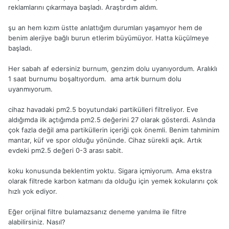
reklamlarını çıkarmaya başladı. Araştırdım aldım.
şu an hem kızım üstte anlattığım durumları yaşamıyor hem de
benim alerjiye bağlı burun etlerim büyümüyor. Hatta küçülmeye
başladı.
Her sabah af edersiniz burnum, genzim dolu uyanıyordum. Aralıklı
1 saat burnumu boşaltıyordum. ama artık burnum dolu
uyanmıyorum.
cihaz havadaki pm2.5 boyutundaki partikülleri filtreliyor. Eve
aldığımda ilk açtığımda pm2.5 değerini 27 olarak gösterdi. Aslında
çok fazla değil ama partiküllerin içeriği çok önemli. Benim tahminim
mantar, küf ve spor olduğu yönünde. Cihaz sürekli açık. Artık
evdeki pm2.5 değeri 0-3 arası sabit.
koku konusunda beklentim yoktu. Sigara içmiyorum. Ama ekstra
olarak filtrede karbon katmanı da olduğu için yemek kokularını çok
hızlı yok ediyor.
Eğer orijinal filtre bulamazsanız deneme yanılma ile filtre
alabilirsiniz. Nasıl?