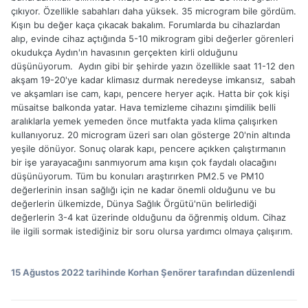
çıkıyor. Özellikle sabahları daha yüksek. 35 microgram bile gördüm.
Kışın bu değer kaça çıkacak bakalım. Forumlarda bu cihazlardan
alıp, evinde cihaz açtığında 5-10 mikrogram gibi değerler görenleri
okudukça Aydın'ın havasının gerçekten kirli olduğunu
düşünüyorum. A
ydın gibi bir şehirde yazın özellikle saat 11-12 den
akşam 19-20'ye kadar klimasız durmak neredeyse imkansız, sabah
ve akşamları ise cam, kapı, pencere heryer açık. Hatta bir çok kişi
müsaitse balkonda yatar. Hava temizleme cihazını şimdilik belli
aralıklarla yemek yemeden önce mutfakta yada klima çalışırken
kullanıyoruz. 20 microgram üzeri sarı olan gösterge 20'nin altında
yeşile dönüyor. Sonuç olarak kapı, pencere açıkken çalıştırmanın
bir işe yarayacağını sanmıyorum ama kışın çok faydalı olacağını
düşünüyorum. Tüm bu konuları araştırırken PM2.5 ve PM10
değerlerinin insan sağlığı için ne kadar önemli olduğunu ve bu
değerlerin ülkemizde, Dünya Sağlık Örgütü'nün belirlediği
değerlerin 3-4 kat üzerinde olduğunu da öğrenmiş oldum. Cihaz
ile ilgili sormak istediğiniz bir soru olursa yardımcı olmaya çalışırım.
15 Ağustos 2022
tarihinde Korhan Şenörer tarafından düzenlendi