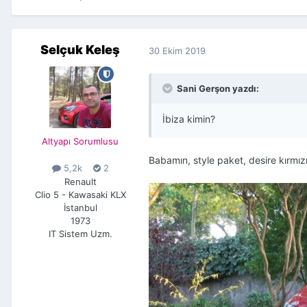
Selçuk Keleş
30 Ekim 2019
Sani Gerşon yazdı:
İbiza kimin?
Altyapı Sorumlusu
Babamın, style paket, desire kırmı
5,2k
2
Renault
Clio 5 - Kawasaki KLX
İstanbul
1973
IT Sistem Uzm.