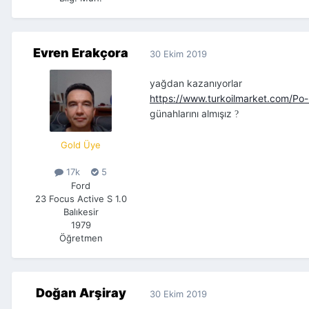
Evren Erakçora
30 Ekim 2019
yağdan kazanıyorlar
https://www.turkoilmarket.com/
günahlarını almışız
?
Gold Üye
17k
5
Ford
23 Focus Active S 1.0
Balıkesir
1979
Öğretmen
Doğan Arşiray
30 Ekim 2019