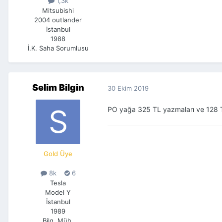
1,3k
Mitsubishi
2004 outlander
İstanbul
1988
İ.K. Saha Sorumlusu
Selim Bilgin
30 Ekim 2019
PO yağa 325 TL yazmaları ve 128 TL'
Gold Üye
8k
6
Tesla
Model Y
İstanbul
1989
Bilg. Müh.