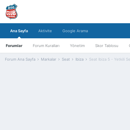
Ana Sayfa
Aktivite
Google Arama
Forumlar
Forum Kuralları
Yönetim
Skor Tablosu
Forum Ana Sayfa
Markalar
Seat
Ibiza
Seat Ibiza 5 - Yetkili 