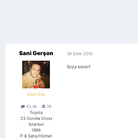
Sani Gerşon
30 Ekim 2019
İbiza kimin?
Gold Üye
43,4k
36
Toyota
'23 Corolla Cross
İstanbul
1986
IT & Satış/Hizmet