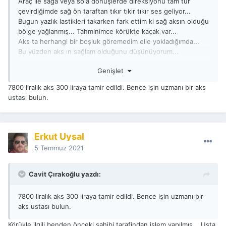
Araç ile sağa veya sola dönüşlerde direksiyonu tam tur
çevirdiğimde sağ ön taraftan tıkır tıkır tıkır ses geliyor...
Bugun yazlık lastikleri takarken fark ettim ki sağ aksın olduğu
bölge yağlanmış... Tahminimce körükte kaçak var...
Aks ta herhangi bir boşluk göremedim elle yokladığımda...
Bu yüzden aks ın sağlam olduğunu düşünüyorum...
Sizce ne yapmalıyım ?
Genişlet
Aks degistirmek 5 bin TL
Körük degisimi 500 TL serviste...
7800 liralık aks 300 liraya tamir edildi. Bence işin uzmanı bir aks
ustası bulun.
Erkut Uysal
5 Temmuz 2021
Cavit Çırakoğlu yazdı:
7800 liralık aks 300 liraya tamir edildi. Bence işin uzmanı bir
aks ustası bulun.
Körükle ilgili benden önceki sahibi tarafindan işlem yapılmış... Usta