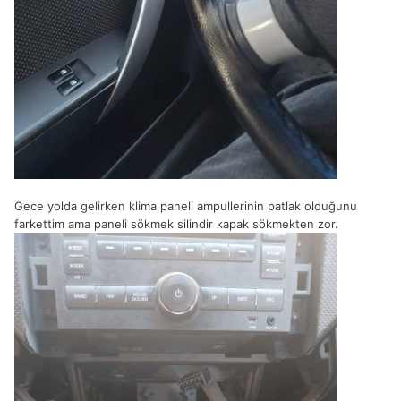
Gece yolda gelirken klima paneli ampullerinin patlak olduğunu
farkettim ama paneli sökmek silindir kapak sökmekten zor.