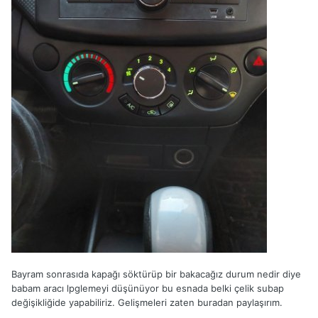
Bayram sonrasıda kapağı söktürüp bir bakacağız durum nedir diye
babam aracı lpglemeyi düşünüyor bu esnada belki çelik subap
değişikliğide yapabiliriz. Gelişmeleri zaten buradan paylaşırım.