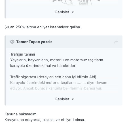
Genişlet
Şu an 250w altına ehliyet istenmiyor galiba.
Tamer Topaç yazdı:
Trafiğin tanımı
Yayaların, hayvanların, motorlu ve motorsuz taşıtların
karayolu üzerindeki hal ve hareketleri
Trafik sigortası (detayları sen daha iyi bilirsin Abi).
Karayolu üzerindeki motorlu taşıtların ........ diye devam
ediyor. Ancak burada kanunla belirlenmiş ibaresi var.
Elektrikli kaykaylara ve elektrikli bisikletlere plaka motorları
Genişlet
250w ise gerek olmamalı. Bunun üstünde gerek olmalı ve bu
çok ciddi takip edilmeli.
Avrupa bu şekilde.
Kanuna bakmadım..
Karayoluna çıkıyorsa, plakası ve ehliyeti olmaı.