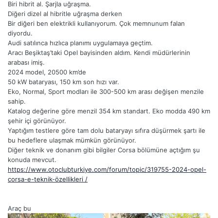
Biri hibrit al. Şarjla uğraşma.
Diğeri dizel al hibritle uğraşma derken
Bir diğeri ben elektrikli kullanıyorum. Çok memnunum falan
diyordu.
Audi satılınca hızlıca planımı uygulamaya geçtim.
Aracı Beşiktaş’taki Opel bayisinden aldım. Kendi müdürlerinin
arabası imiş.
2024 model, 20500 km’de
50 kW bataryası, 150 km son hızı var.
Eko, Normal, Sport modları ile 300-500 km arası değişen menzile
sahip.
Katalog değerine göre menzil 354 km standart. Eko modda 490 km
şehir içi görünüyor.
Yaptığım testlere göre tam dolu bataryayı sıfıra düşürmek şartı ile
bu hedeflere ulaşmak mümkün görünüyor.
Diğer teknik ve donanım gibi bilgiler Corsa bölümüne açtığım şu
konuda mevcut.
https://www.otoclubturkiye.com/forum/topic/319755-2024-opel-
corsa-e-teknik-özellikleri /
Araç bu