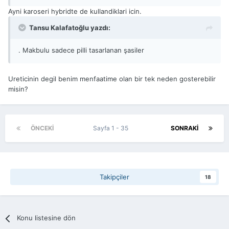
Ayni karoseri hybridte de kullandiklari icin.
Tansu Kalafatoğlu yazdı:
. Makbulu sadece pilli tasarlanan şasiler
Ureticinin degil benim menfaatime olan bir tek neden gosterebilir
misin?
ÖNCEKI
Sayfa 1 - 35
SONRAKI
Takipçiler
18
Konu listesine dön