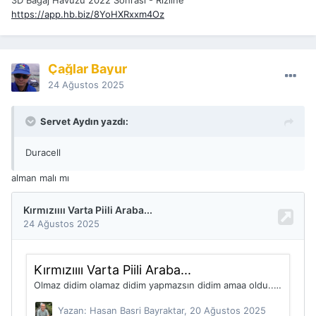
3D Bagaj Havuzu 2022 Sonrası - Rizline
https://app.hb.biz/8YoHXRxxm4Oz
Çağlar Bayur
24 Ağustos 2025
Servet Aydın yazdı:
Duracell
alman malı mı