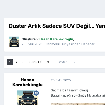
Duster Artık Sadece SUV Değil... Yen
Oluşturan:
Hasan Karabekiroglu
,
20 Eylül 2025
-
Otomobil Dünyasından Haberler
1
2
3
SONRAKI
Sayfa 1 - 3
Hasan
20 Eylül 2025
Karabekiroglu
Saçma bir tasarım olmuş.
Bagaj kapağı sökülmüş hb araba g