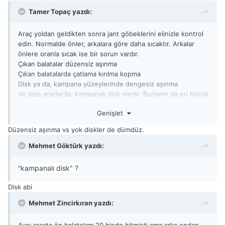
Tamer Topaç yazdı:
Araç yoldan geldikten sonra jant göbeklerini elinizle kontrol
edin. Normalde önler, arkalara göre daha sıcaktır. Arkalar
önlere oranla sıcak ise bir sorun vardır.
Çıkan balatalar düzensiz aşınma
Çıkan balatalarda çatlama kırılma kopma
Disk ya da, kampana yüzeylerinde dengesiz aşınma
Ve bazı araçlarda, kampanalı disk vardır. Bunların da en büyük
sorunu balata gergi yayıdır. Genelde hiç kontrol edilmez ve
Genişlet
zamanla paslanır kilitlenir. Bu da erken balata bitmesine
neden olur.
Düzensiz aşınma vs yok diskler de dümdüz.
Fren hortumlarında kırılma/bükülme, kaliper
kilitlenmesi, kaliper pimlerinin kuruması/kilitlenmesi,
Mehmet Göktürk yazdı:
hat/halat düzeneği ya da, gergi yayları kontrol edilmelidir.
kampanalı disk" ?
"
Disk abi
Mehmet Zincirkıran yazdı:
Aynı araçta ön balatalam 20 binde bitmişti ama arka ondan