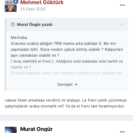
Mehmet Göktürk
25 Eylül 2025
Murat Öngür yazdı:
Merhaba
Aracıma ocakta aldığım TRW marka arka baltalar 5. Bin km
yapmadan bitti. Sizce neden çabuk bitmiş olabilir ? Kaliperleri
aşırı sıkmaktan olabilir mi ?
( Araç elektikli el freni ). Aldığımız eski balatalar eski tarihli vs
olabilir mi ?
Öndeki balatalar valeo çok memnun olduğum için arkalara da
yeni valeo aldım. Hiç ses yapmıyor tutuşu da iyi.
Genişlet
valeye felan arkadaşa verdiniz mi arabayı. Le freni çekik yürümeye
çalışmışlardır araba otomatik mi? Ya da el freni tam bırakmıyordur.
Murat Öngür