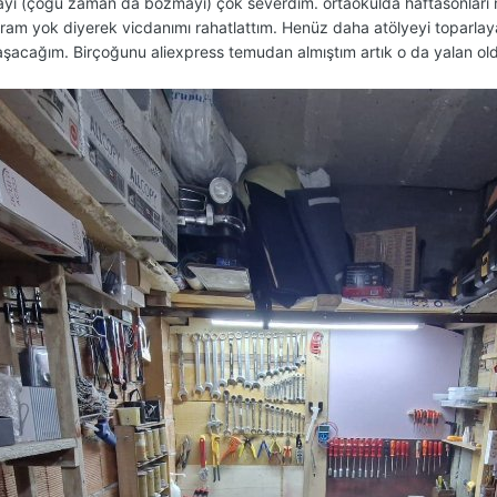
ayı (çoğu zaman da bozmayı) çok severdim. ortaokulda haftasonları mo
garam yok diyerek vicdanımı rahatlattım. Henüz daha atölyeyi toparla
aşacağım. Birçoğunu aliexpress temudan almıştım artık o da yalan oldu