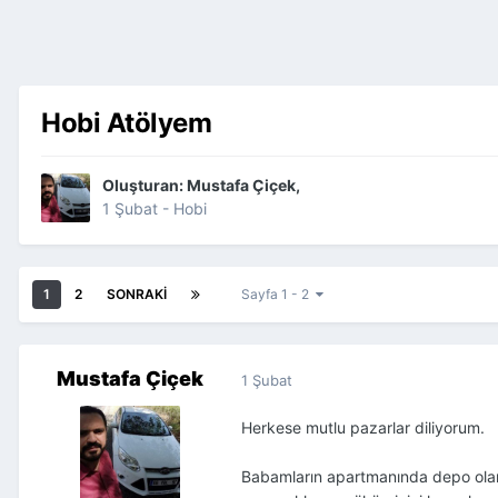
Hobi Atölyem
Oluşturan:
Mustafa Çiçek
,
1 Şubat
-
Hobi
1
2
SONRAKI
Sayfa 1 - 2
Mustafa Çiçek
1 Şubat
Herkese mutlu pazarlar diliyorum.
Babamların apartmanında depo olara