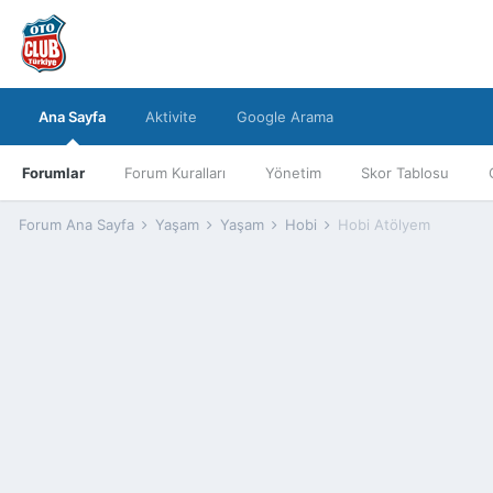
Ana Sayfa
Aktivite
Google Arama
Forumlar
Forum Kuralları
Yönetim
Skor Tablosu
Forum Ana Sayfa
Yaşam
Yaşam
Hobi
Hobi Atölyem