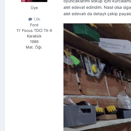
oyuncaklarımı söküp içini kurcalam
alet edevat edindim. Nasıl olsa si
Üye
alet edevatı da detaylı çekip payal
1,6k
Ford
11' Focus TDCİ Tit-X
Karabük
1986
Mat. Öğr.