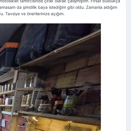
tosiklet tamircisinde çırak olarak çalışmıştım. Fırsat buldukça
yamasam da şimdilik baya istediğim gibi oldu. Zamanla aldığım
. Tavsiye ve önerilerinize açığım.