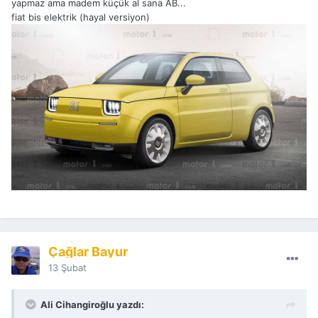
yapmaz ama madem küçük al sana AB...
fiat bis elektrik (hayal versiyon)
Çağlar Bayur
13 Şubat
Ali Cihangiroğlu yazdı: