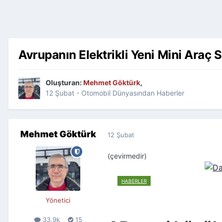
Avrupanın Elektrikli Yeni Mini Araç S
Oluşturan:
Mehmet Göktürk
,
12 Şubat
-
Otomobil Dünyasından Haberler
Mehmet Göktürk
12 Şubat
(çevirmedir)
HABERLER
Yönetici
33,9k
15