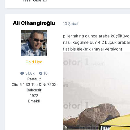
Ali Cihangiroğlu
13 Şubat
piller sıkıntı olunca araba küçültü
nasıl küçülme bu? 4.2 küçük arab
fiat bis elektrik (hayal versiyon)
Gold Üye
31,8k
10
Renault
Clio 5 1.33 Tce & Nc750X
Balıkesir
1972
Emekli