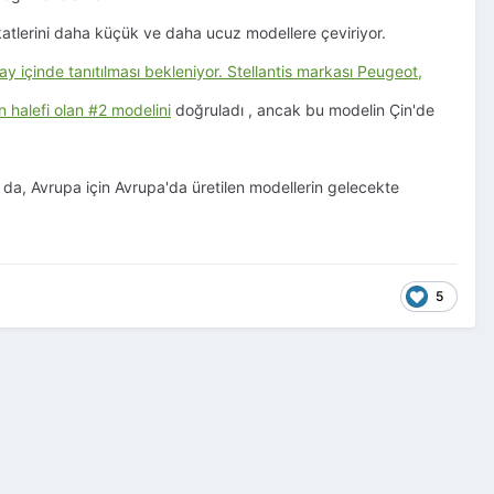
kkatlerini daha küçük ve daha ucuz modellere çeviriyor.
içinde tanıtılması bekleniyor. Stellantis markası Peugeot,
 halefi olan
#2 modelini
doğruladı
, ancak bu modelin Çin'de
a da, Avrupa için Avrupa'da üretilen modellerin gelecekte
5