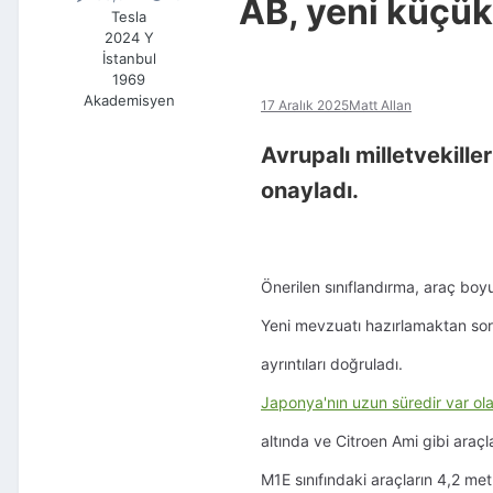
AB, yeni küçük e
Tesla
2024 Y
İstanbul
1969
Akademisyen
17 Aralık 2025
Matt Allan
Avrupalı milletvekiller
onayladı.
Önerilen sınıflandırma, araç boyu
Yeni mevzuatı hazırlamaktan sor
ayrıntıları doğruladı.
Japonya'nın uzun süredir var ola
altında ve
Citroen Ami gibi araçl
M1E sınıfındaki araçların 4,2 me