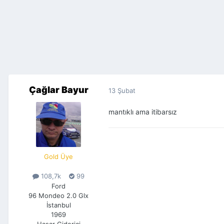
Çağlar Bayur
13 Şubat
mantıklı ama itibarsız
Gold Üye
108,7k
99
Ford
96 Mondeo 2.0 Glx
İstanbul
1969
Hasar Giderici