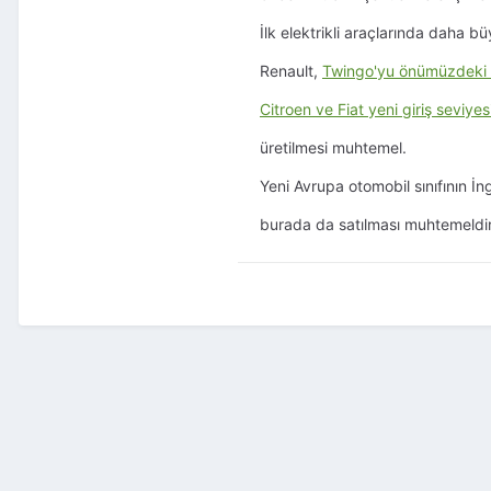
İlk elektrikli araçlarında daha 
Renault,
Twingo'yu önümüzdeki yı
Citroen ve Fiat yeni giriş seviye
üretilmesi muhtemel.
Yeni Avrupa otomobil sınıfının İn
burada da satılması muhtemeldir