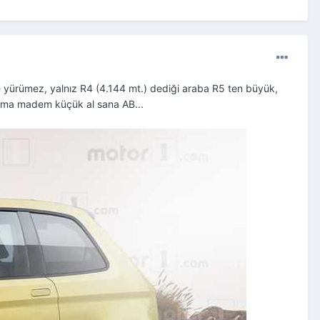
 ve yürümez, yalnız R4 (4.144 mt.) dediği araba R5 ten büyük,
ma madem küçük al sana AB...