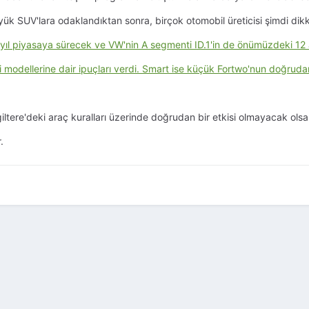
büyük SUV'lara odaklandıktan sonra, birçok otomobil üreticisi şimdi di
l piyasaya sürecek ve VW'nin A segmenti ID.1'in de önümüzdeki 12 ay 
si modellerine dair ipuçları verdi. Smart ise küçük Fortwo'nun doğrudan
giltere'deki araç kuralları üzerinde doğrudan bir etkisi olmayacak ols
.