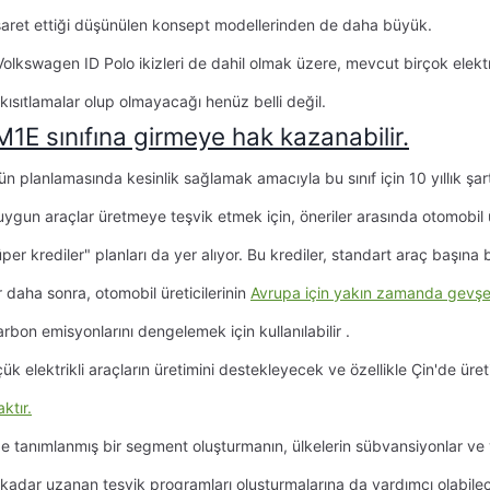
e işaret ettiği düşünülen konsept modellerinden de daha büyük.
Volkswagen ID Polo ikizleri de dahil olmak üzere, mevcut birçok elektr
kısıtlamalar olup olmayacağı henüz belli değil.
n planlamasında kesinlik sağlamak amacıyla bu sınıf için 10 yıllık şart
 uygun araçlar üretmeye teşvik etmek için, öneriler arasında otomobil 
er krediler" planları da yer alıyor. Bu krediler, standart araç başına 
 daha sonra, otomobil üreticilerinin
Avrupa için yakın zamanda gevşe
bon emisyonlarını dengelemek için kullanılabilir .
k elektrikli araçların üretimini destekleyecek ve özellikle
Çin'de üre
ktır.
e tanımlanmış bir segment oluşturmanın, ülkelerin sübvansiyonlar ve v
ime kadar uzanan teşvik programları oluşturmalarına da yardımcı olabile