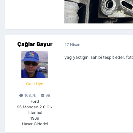
Çağlar Bayur
27 Nisan
yağ yaktığını sahibi tespit eder. fo
Gold Üye
108,7k
99
Ford
96 Mondeo 2.0 Glx
İstanbul
1969
Hasar Giderici