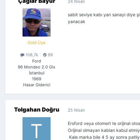
Çağlar Bayur
24 Nisan
sabit seviye kabı yan sanayi diye ş
yanacak
Gold Üye
108,7k
99
Ford
96 Mondeo 2.0 Glx
İstanbul
1969
Hasar Giderici
Tolgahan Doğru
25 Nisan
Ersford veya otomert te orijinal o
Orijinal olmayan kabları kabul etmiy
Kale marka bile 4 5 ay sonra patli