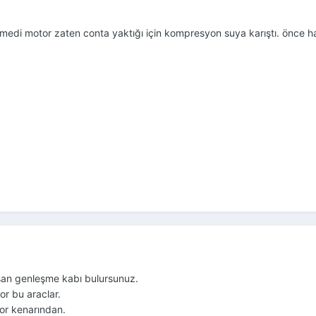
imedi motor zaten conta yaktığı için kompresyon suya karıştı. önce h
tosan genleşme kabı bulursunuz.
or bu araclar.
yor kenarından.