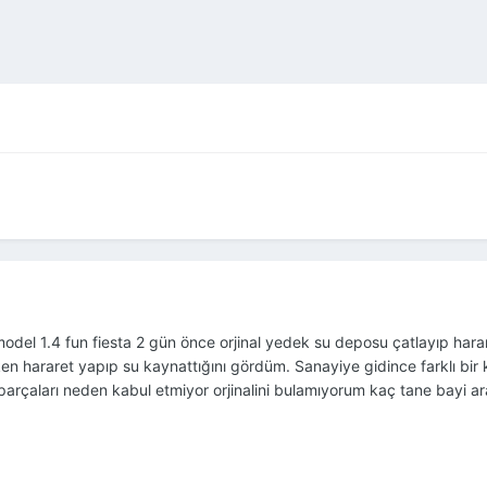
odel 1.4 fun fiesta 2 gün önce orjinal yedek su deposu çatlayıp harar
rken hararet yapıp su kaynattığını gördüm. Sanayiye gidince farklı b
parçaları neden kabul etmiyor orjinalini bulamıyorum kaç tane bayi ar