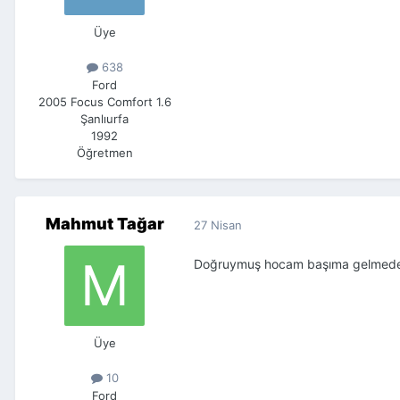
Üye
638
Ford
2005 Focus Comfort 1.6
Şanlıurfa
1992
Öğretmen
Mahmut Tağar
27 Nisan
Doğruymuş hocam başıma gelmeden bu
Üye
10
Ford