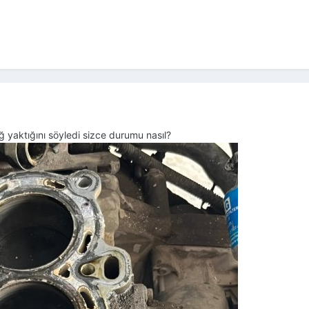
ğ yaktığını söyledi sizce durumu nasıl?