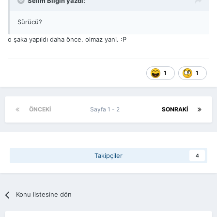
Selim Bilgin yazdı:
Sürücü?
o şaka yapıldı daha önce. olmaz yani. :P
1
1
ÖNCEKI
Sayfa 1 - 2
SONRAKI
Takipçiler
4
Konu listesine dön