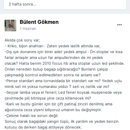
2 hafta sonra...
Bülent Gökmen
1 Haziran
Akılda çok soru var;
- Kriko, bijon anahtarı : Zaten yedek lastik altında var,
-Dış ışık donanımı için birer adet yedek ampul : Ön stoplar ve kısa
farlar anlaşılır ama uzun far ampullerinden de mi yedek
olacak? Hatta benim 2010 focus hb arka stoplar uzun led şeklinde.
Onları nereden bulup bagaja sığdıracağız? Bunların çalışıp
çalışmadığı kontrol edilmedikten sonra ne anlamı var?
-Pense standart ama tornavidada bir standart var mı? Yedek uçlu
minik set mi yoksa numaralısı yıldızı T seti vs netlik var mı?
-Seyyar lamba veya el feneri; Led fener koysak muayenede veya
çevirmede pili bitmişse yine ceza kitlenecek mi?
-Karlı ve buzlu günler için bir çift patinaj zinciri denilmiş ama
ağustosta ceza yiyeni biliyoruz umarım bu değişmiştir.
-Çekme halatı ise sorun değil.
Sonuç olarak bagajdaki yangın tüpü, ilk yardım ve yedek benzin
kutusu da derken bagaj atölyeye dönecek.