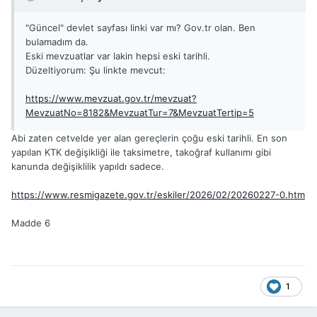
"Güncel" devlet sayfası linki var mı? Gov.tr olan. Ben
bulamadım da.
Eski mevzuatlar var lakin hepsi eski tarihli.
Düzeltiyorum: Şu linkte mevcut:
https://www.mevzuat.gov.tr/mevzuat?
MevzuatNo=8182&MevzuatTur=7&MevzuatTertip=5
Abi zaten cetvelde yer alan gereçlerin çoğu eski tarihli. En son
yapılan KTK değişikliği ile taksimetre, takoğraf kullanımı gibi
kanunda değişiklilik yapıldı sadece.
https://www.resmigazete.gov.tr/eskiler/2026/02/20260227-0.htm
Madde 6
1