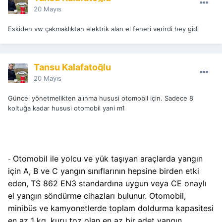
20 Mayıs
Eskiden vw çakmaklıktan elektrik alan el feneri verirdi hey gidi
Tansu Kalafatoğlu
20 Mayıs
Güncel yönetmelikten alınma hususi otomobil için. Sadece 8
koltuğa kadar hususi otomobil yani m1
Otomobil ile yolcu ve yük taşıyan araçlarda yangın
-
için A, B ve C yangın sınıflarının hepsine birden etki
eden, TS 862 EN3 standardına uygun veya CE onaylı
el yangın söndürme cihazları bulunur.
Otomobil,
minibüs ve kamyonetlerde toplam doldurma kapasitesi
en az 1 kg. kuru toz olan en az bir adet yangın