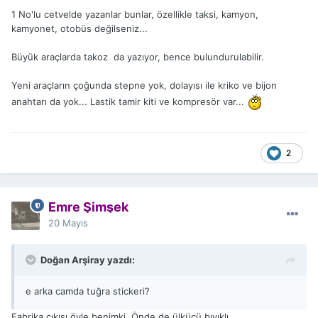
1 No'lu cetvelde yazanlar bunlar, özellikle taksi, kamyon,
kamyonet, otobüs değilseniz...
Büyük araçlarda takoz da yazıyor, bence bulundurulabilir.
Yeni araçların çoğunda stepne yok, dolayısı ile kriko ve bijon
anahtarı da yok... Lastik tamir kiti ve kompresör var...
2
Emre Şimşek
20 Mayıs
Doğan Arşiray yazdı:
e arka camda tuğra stickeri?
Fabrika çıkışı öyle benimki. Önde de ülkücü bıyıklı