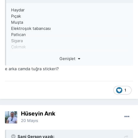
Haydar
Pıçak
Muşta
Elektroşok tabancası
Patlıcan
Sigara
Çakmak
Piknik tüpü
Genişlet
liste uzar..
Bunlar olmamalı yani:)
e arka camda tuğra stickeri?
1
Hüseyin Arık
20 Mayıs
Sani Gerşon yazdı: