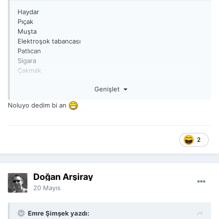
Haydar
Pıçak
Muşta
Elektroşok tabancası
Patlıcan
Sigara
Çakmak
Piknik tüpü
Genişlet
liste uzar..
Bunlar olmamalı yani:)
Noluyo dedim bi an
2
Doğan Arşiray
20 Mayıs
Emre Şimşek yazdı: