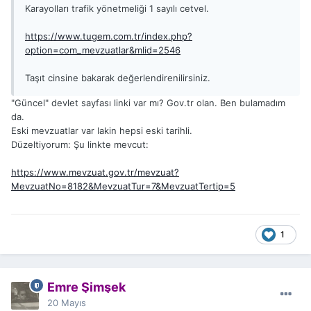
Karayolları trafik yönetmeliği 1 sayılı cetvel.
https://www.tugem.com.tr/index.php?
option=com_mevzuatlar&mlid=2546
Taşıt cinsine bakarak değerlendirenilirsiniz.
"Güncel" devlet sayfası linki var mı? Gov.tr olan. Ben bulamadım
da.
Eski mevzuatlar var lakin hepsi eski tarihli.
Düzeltiyorum: Şu linkte mevcut:
https://www.mevzuat.gov.tr/mevzuat?
MevzuatNo=8182&MevzuatTur=7&MevzuatTertip=5
1
Emre Şimşek
20 Mayıs