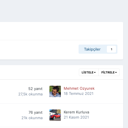
Takipçiler
1
LISTELE
FILTRELE
Mehmet Ozyurek
52
yanıt
18 Temmuz 2021
27,5k
okunma
Kerem Kurluva
76
yanıt
21 Kasım 2021
21k
okunma