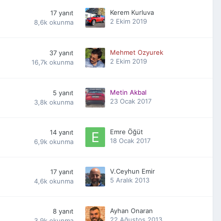
Kerem Kurluva
17
yanıt
2 Ekim 2019
8,6k
okunma
Mehmet Ozyurek
37
yanıt
2 Ekim 2019
16,7k
okunma
Metin Akbal
5
yanıt
23 Ocak 2017
3,8k
okunma
Emre Öğüt
14
yanıt
18 Ocak 2017
6,9k
okunma
V.Ceyhun Emir
17
yanıt
5 Aralık 2013
4,6k
okunma
Ayhan Onaran
8
yanıt
22 Ağustos 2013
3,9k
okunma