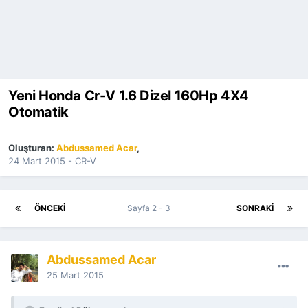
Yeni Honda Cr-V 1.6 Dizel 160Hp 4X4
Otomatik
Oluşturan:
Abdussamed Acar
,
24 Mart 2015
-
CR-V
ÖNCEKI
Sayfa 2 - 3
SONRAKI
Abdussamed Acar
25 Mart 2015