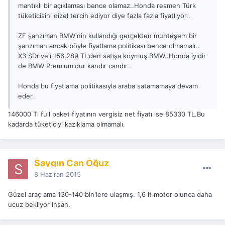
mantıklı bir açıklaması bence olamaz..Honda resmen Türk
tüketicisini dizel tercih ediyor diye fazla fazla fiyatlıyor..
ZF şanzıman BMW'nin kullandığı gerçekten muhteşem bir
şanzıman ancak böyle fiyatlama politikası bence olmamalı..
X3 SDrive'ı 156.289 TL'den satışa koymuş BMW..Honda iyidir
de BMW Premium'dur kandır candır..
Honda bu fiyatlama politikasıyla araba satamamaya devam
eder..
146000 Tl full paket fiyatının vergisiz net fiyatı ise 85330 TL.Bu
kadarda tüketiciyi kazıklama olmamalı.
Saygın Can Oğuz
8 Haziran 2015
Güzel araç ama 130-140 bin'lere ulaşmış. 1,6 lt motor olunca daha
ucuz bekliyor insan.