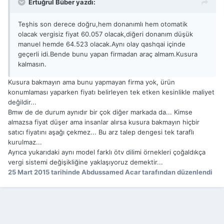
Ertuğrul Büber yazdı:
Teşhis son derece doğru,hem donanımlı hem otomatik
olacak vergisiz fiyat 60.057 olacak,diğeri donanım düşük
manuel hemde 64.523 olacak.Aynı olay qashqai içinde
geçerli idi.Bende bunu yapan firmadan araç almam.Kusura
kalmasın.
Kusura bakmayın ama bunu yapmayan firma yok, ürün
konumlaması yaparken fiyatı belirleyen tek etken kesinlikle maliyet
değildir...
Bmw de de durum aynıdır bir çok diğer markada da... Kimse
almazsa fiyat düşer ama insanlar alırsa kusura bakmayın hiçbir
satıcı fiyatını aşağı çekmez... Bu arz talep dengesi tek taraflı
kurulmaz...
Ayrıca yukarıdaki aynı model farklı ötv dilimi örnekleri çoğaldıkça
vergi sistemi değişikliğine yaklaşıyoruz demektir...
25 Mart 2015
tarihinde Abdussamed Acar tarafından düzenlendi