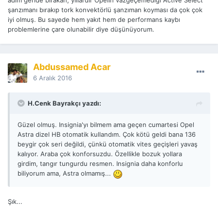
adım geride bırakan, yıllardır Opelin vazgeçemediği Active Select
şanzımanı bırakıp tork konvektörlü şanzıman koyması da çok çok
iyi olmuş. Bu sayede hem yakıt hem de performans kaybı
problemlerine çare olunabilir diye düşünüyorum.
Abdussamed Acar
6 Aralık 2016
H.Cenk Bayrakçı yazdı:
Güzel olmuş. Insignia'yı bilmem ama geçen cumartesi Opel
Astra dizel HB otomatik kullandım. Çok kötü geldi bana 136
beygir çok seri değildi, çünkü otomatik vites geçişleri yavaş
kalıyor. Araba çok konforsuzdu. Özellikle bozuk yollara
girdim, tangır tungurdu resmen. Insignia daha konforlu
biliyorum ama, Astra olmamış...
Şık...