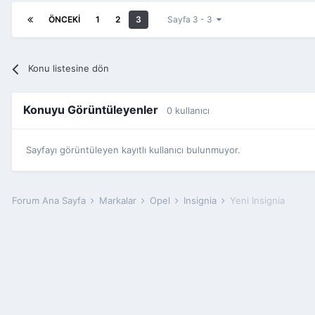
ÖNCEKI
1
2
3
Sayfa 3 - 3
Konu listesine dön
Konuyu Görüntüleyenler
0 kullanıcı
Sayfayı görüntüleyen kayıtlı kullanıcı bulunmuyor.
Forum Ana Sayfa
Markalar
Opel
Insignia
Yeni Insignia