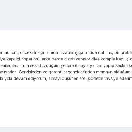
mnunum, önceki İnsignia'mda uzatılmış garantide dahi hiç bir problem
r diye kapı içi hoparlörü, arka perde cızırtı yapıyor diye komple kap
nilediler. Trim sesi duyduğum yerlere itinayla yalıtım yapıp sesleri k
 anlıyorlar. Servisinden ve garanti seçeneklerinden memnun olduğum 
nla yola devam ediyorum, almayı düşünenlere şiddetle tavsiye ederim,