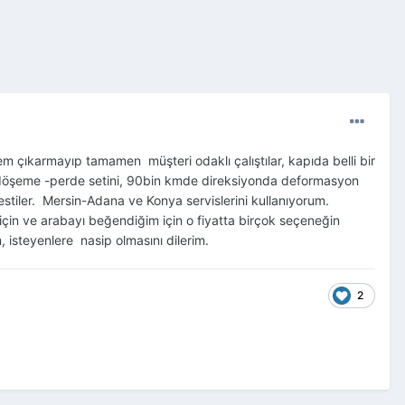
 çıkarmayıp tamamen müşteri odaklı çalıştılar, kapıda belli bir
ı iç döşeme -perde setini, 90bin kmde direksiyonda deformasyon
estiler. Mersin-Adana ve Konya servislerini kullanıyorum.
için ve arabayı beğendiğim için o fiyatta birçok seçeneğin
 isteyenlere nasip olmasını dilerim.
2