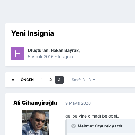
Yeni Insignia
Oluşturan:
Hakan Bayrak
,
5 Aralık 2016
-
Insignia
ÖNCEKI
1
2
3
Sayfa 3 - 3
Ali Cihangiroğlu
9 Mayıs 2020
galiba yine olmadı be opel....
Mehmet Ozyurek yazdı: