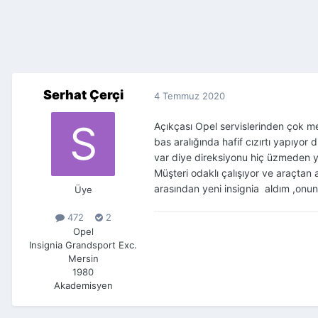
Serhat Çerçi
4 Temmuz 2020
Açıkçası Opel servislerinden çok me
bas aralığında hafif cızırtı yapıyo
var diye direksiyonu hiç üzmeden ye
Müşteri odaklı çalışıyor ve araçtan
arasından yeni insignia aldım ,onu
Üye
472
2
Opel
Insignia Grandsport Exc.
Mersin
1980
Akademisyen