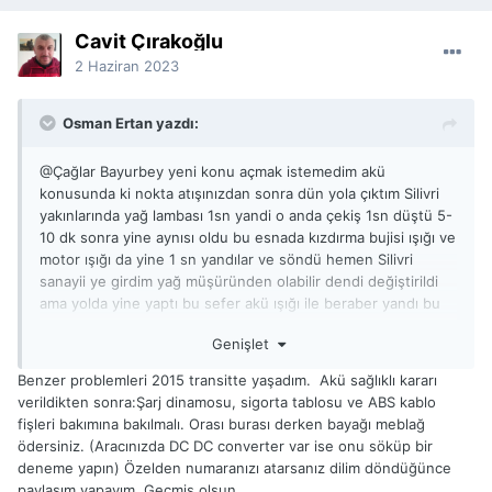
Cavit Çırakoğlu
2 Haziran 2023
Osman Ertan yazdı:
@Çağlar Bayur
bey yeni konu açmak istemedim akü
konusunda ki nokta atışınızdan sonra dün yola çıktım Silivri
yakınlarında yağ lambası 1sn yandi o anda çekiş 1sn düştü 5-
10 dk sonra yine aynısı oldu bu esnada kızdırma bujisi ışığı ve
motor ışığı da yine 1 sn yandılar ve söndü hemen Silivri
sanayii ye girdim yağ müşüründen olabilir dendi değiştirildi
ama yolda yine yaptı bu sefer akü ışığı ile beraber yandı bu
arada aku koltuk altında oldugu için net şekilde aküden pat
Genişlet
diye ses geldi acaba kısa devre mi var diye hemen koltuğu
söktüm aküleri biraz oynattım ondan sonra 1 kere daha yaptı
Benzer problemleri 2015 transitte yaşadım. Akü sağlıklı kararı
ve Tekirdağ kadar bir daha yapmadı şimdi burada sanayii ye
verildikten sonra:Şarj dinamosu, sigorta tablosu ve ABS kablo
gitmeden fikrinizi almak istiyoum büyük ihtimal burdaki usta
fişleri bakımına bakılmalı. Orası burası derken bayağı meblağ
yağ pompası diyecek ama sizce baktırmam gereken başka bir
ödersiniz. (Aracınızda DC DC converter var ise onu söküp bir
yer varmı teşekkürler
deneme yapın) Özelden numaranızı atarsanız dilim döndüğünce
Not yağ seviyesi normal zaten bakımdan sonra 300km ancak
paylaşım yapayım. Geçmiş olsun.