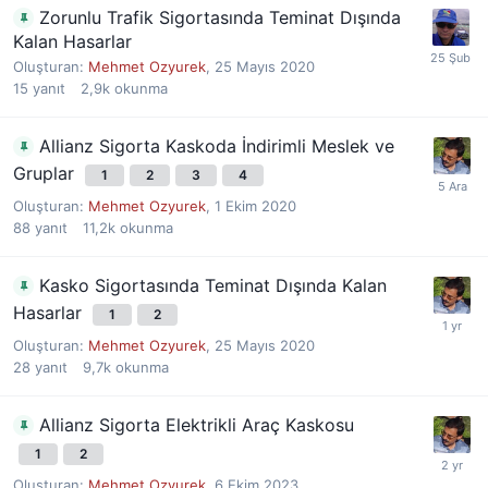
Zorunlu Trafik Sigortasında Teminat Dışında
Kalan Hasarlar
Oluşturan:
Mehmet Ozyurek
,
25 Mayıs 2020
15
yanıt
2,9k
okunma
Allianz Sigorta Kaskoda İndirimli Meslek ve
Gruplar
1
2
3
4
Oluşturan:
Mehmet Ozyurek
,
1 Ekim 2020
88
yanıt
11,2k
okunma
Kasko Sigortasında Teminat Dışında Kalan
Hasarlar
1
2
Oluşturan:
Mehmet Ozyurek
,
25 Mayıs 2020
28
yanıt
9,7k
okunma
Allianz Sigorta Elektrikli Araç Kaskosu
1
2
Oluşturan:
Mehmet Ozyurek
,
6 Ekim 2023