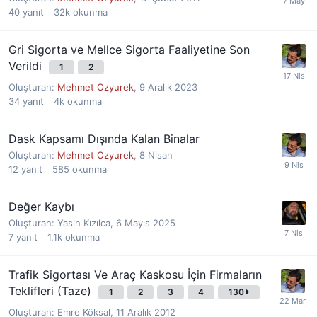
40
yanıt
32k
okunma
Gri Sigorta ve Mellce Sigorta Faaliyetine Son
Verildi
1
2
Oluşturan:
Mehmet Ozyurek
,
9 Aralık 2023
34
yanıt
4k
okunma
Dask Kapsamı Dışında Kalan Binalar
Oluşturan:
Mehmet Ozyurek
,
8 Nisan
12
yanıt
585
okunma
Değer Kaybı
Oluşturan:
Yasin Kızılca
,
6 Mayıs 2025
7
yanıt
1,1k
okunma
Trafik Sigortası Ve Araç Kaskosu İçin Firmaların
Teklifleri (Taze)
1
2
3
4
130
Oluşturan:
Emre Köksal
,
11 Aralık 2012