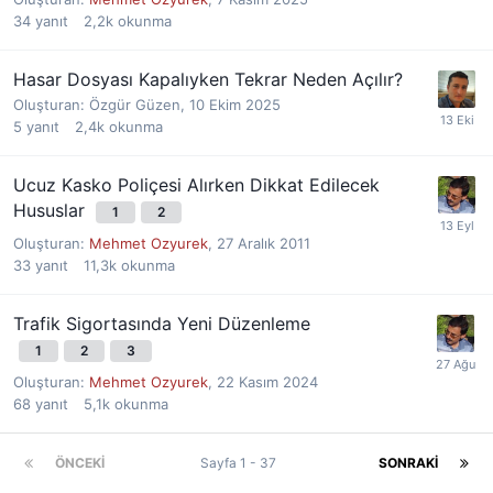
34
yanıt
2,2k
okunma
Hasar Dosyası Kapalıyken Tekrar Neden Açılır?
Oluşturan:
Özgür Güzen
,
10 Ekim 2025
5
yanıt
2,4k
okunma
Ucuz Kasko Poliçesi Alırken Dikkat Edilecek
Hususlar
1
2
Oluşturan:
Mehmet Ozyurek
,
27 Aralık 2011
33
yanıt
11,3k
okunma
Trafik Sigortasında Yeni Düzenleme
1
2
3
Oluşturan:
Mehmet Ozyurek
,
22 Kasım 2024
68
yanıt
5,1k
okunma
ÖNCEKI
Sayfa 1 - 37
SONRAKI