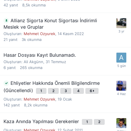
42
yanıt
8,5k
okunma
Allianz Sigorta Konut Sigortası İndirimli
Meslek ve Gruplar
Oluşturan:
Mehmet Ozyurek
,
14 Kasım 2022
21
yanıt
3k
okunma
Hasar Dosyası Kayıt Bulunamadı.
Oluşturan:
Ali Akgünn
,
31 Temmuz
6
yanıt
265
okunma
Ehliyetler Hakkında Önemli Bilgilendirme
(Güncellendi)
1
2
3
4
6
Oluşturan:
Mehmet Ozyurek
,
19 Ocak
142
yanıt
8,2k
okunma
Kaza Anında Yapılması Gerekenler
1
2
Oluşturan:
Mehmet Ozyurek
,
12 Şubat 2011