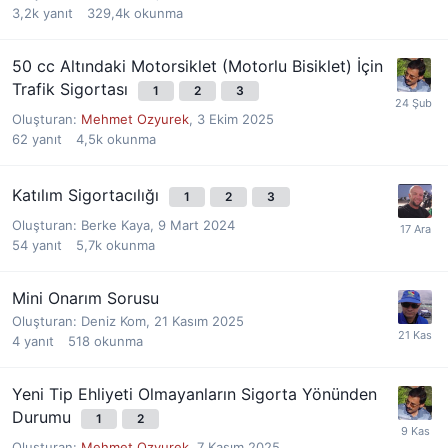
3,2k
yanıt
329,4k
okunma
50 cc Altındaki Motorsiklet (Motorlu Bisiklet) İçin
Trafik Sigortası
1
2
3
Oluşturan:
Mehmet Ozyurek
,
3 Ekim 2025
62
yanıt
4,5k
okunma
Katılım Sigortacılığı
1
2
3
Oluşturan:
Berke Kaya
,
9 Mart 2024
54
yanıt
5,7k
okunma
Mini Onarım Sorusu
Oluşturan:
Deniz Kom
,
21 Kasım 2025
4
yanıt
518
okunma
Yeni Tip Ehliyeti Olmayanların Sigorta Yönünden
Durumu
1
2
Oluşturan:
Mehmet Ozyurek
,
7 Kasım 2025