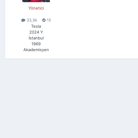
Yönetici
33,9k
15
Tesla
2024 Y
İstanbul
1969
Akademisyen