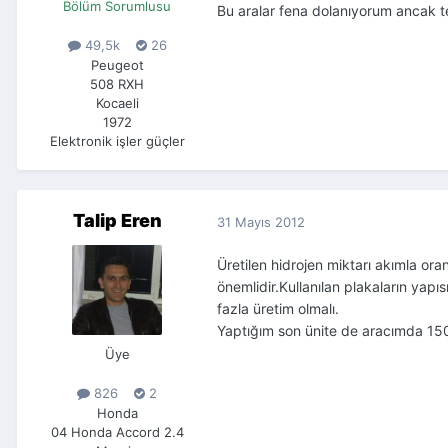
Bölüm Sorumlusu
Bu aralar fena dolanıyorum ancak tek
49,5k
26
Peugeot
508 RXH
Kocaeli
1972
Elektronik işler güçler
Talip Eren
31 Mayıs 2012
Üretilen hidrojen miktarı akımla ora
önemlidir.Kullanılan plakaların yapı
fazla üretim olmalı.
Yaptığım son ünite de aracımda 1500 
Üye
826
2
Honda
04 Honda Accord 2.4