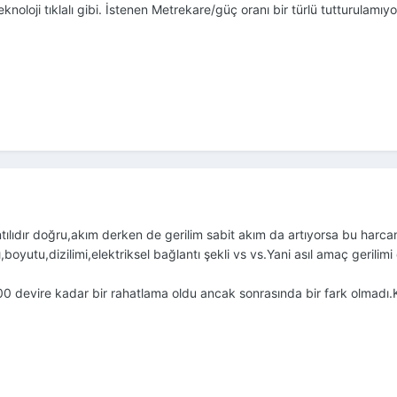
noloji tıklalı gibi. İstenen Metrekare/güç oranı bir türlü tutturulamıyo
ntılıdır doğru,akım derken de gerilim sabit akım da artıyorsa bu harca
sı,boyutu,dizilimi,elektriksel bağlantı şekli vs vs.Yani asıl amaç geril
devire kadar bir rahatlama oldu ancak sonrasında bir fark olmadı.Kull