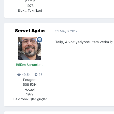
Mersin
1973
Elekt. Teknikeri
Servet Aydın
31 Mayıs 2012
Talip, 4 volt yetiyordu tam verim için
Bölüm Sorumlusu
49,5k
26
Peugeot
508 RXH
Kocaeli
1972
Elektronik işler güçler