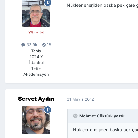
Nükleer enerjiden başka pek çare g
Yönetici
33,9k
15
Tesla
2024 Y
İstanbul
1969
Akademisyen
Servet Aydın
31 Mayıs 2012
Mehmet Göktürk yazdı:
Nükleer enerjiden başka pek çar