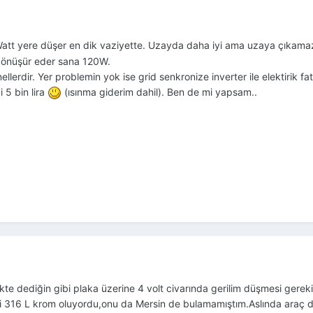
att yere düşer en dik vaziyette. Uzayda daha iyi ama uzaya çıkama
dönüşür eder sana 120W.
llerdir. Yer problemin yok ise grid senkronize inverter ile elektirik fa
 5 bin lira
(ısınma giderim dahil). Ben de mi yapsam..
kte dediğin gibi plaka üzerine 4 volt civarında gerilim düşmesi gerekiyo
i 316 L krom oluyordu,onu da Mersin de bulamamıştım.Aslında araç d