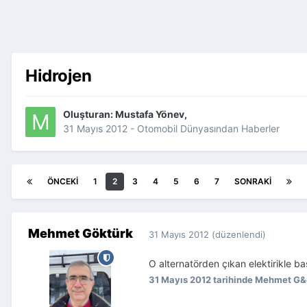
Hidrojen
Oluşturan:
Mustafa Yönev
,
31 Mayıs 2012
-
Otomobil Dünyasından Haberler
ÖNCEKI
1
2
3
4
5
6
7
SONRAKI
Mehmet Göktürk
31 Mayıs 2012
(düzenlendi)
O alternatörden çıkan elektirikle ba
31 Mayıs 2012
tarihinde Mehmet G&