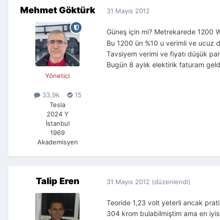
Mehmet Göktürk
31 Mayıs 2012
Güneş için mi? Metrekarede 1200 W
Bu 1200 ün %10 u verimli ve ucuz 
Tavsiyem verimi ve fiyatı düşük pane
Bugün 8 aylık elektirik faturam geldi
Yönetici
33,9k
15
Tesla
2024 Y
İstanbul
1969
Akademisyen
Talip Eren
31 Mayıs 2012
(düzenlendi)
Teoride 1,23 volt yeterli ancak prati
304 krom bulabilmiştim ama en iyis