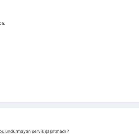
iba.
e bulundurmayan servis şaşırtmadı
?