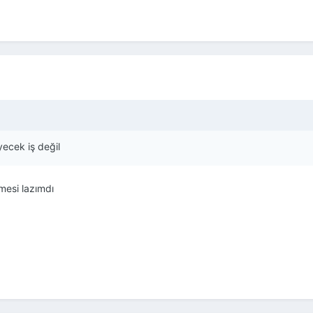
yecek iş değil
rmesi lazımdı