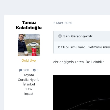
Tansu
2 Mart 2025
Kalafatoğlu
Sani Gerşon yazdı:
bz'li bi isimli vardı. Yetmiyor m
Gold Üye
chr değişmiş zaten. Bz li olabilir
28k
5
Toyota
Corolla Hybrid
İstanbul
1987
İnşaat