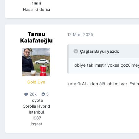
1969
Hasar Giderici
Tansu
12 Mart 2025
Kalafatoğlu
Çağlar Bayur yazdı:
lobiye takılmıştır yoksa çözülme
Gold Üye
katar’lı ALJ’den âlâ lobi mi var. Esti
28k
5
Toyota
Corolla Hybrid
İstanbul
1987
İnşaat