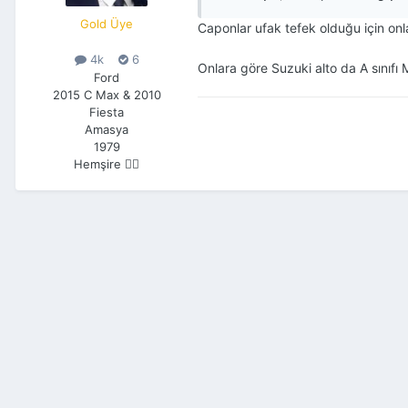
Gold Üye
Caponlar ufak tefek olduğu için onl
4k
6
Onlara göre Suzuki alto da A sınıfı
Ford
2015 C Max & 2010
Fiesta
Amasya
1979
Hemşire 🧑‍⚕️