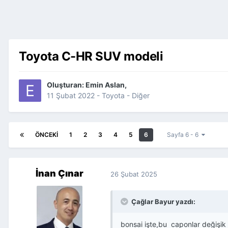
Toyota C-HR SUV modeli
Oluşturan:
Emin Aslan
,
11 Şubat 2022
-
Toyota - Diğer
ÖNCEKI
1
2
3
4
5
6
Sayfa 6 - 6
İnan Çınar
26 Şubat 2025
Çağlar Bayur yazdı:
bonsai işte,bu caponlar değişik 