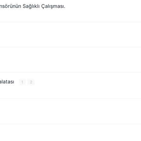
nsörünün Sağlıklı Çalışması.
alatası
1
2