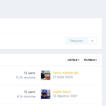
Takipçiler
0
LISTELE
FILTRELE
Tansu Kalafatoğlu
12
yanıt
27 Eylül 2024
11,7k
okunma
Çağlar Bayur
12
yanıt
12 Ağustos 2021
6,1k
okunma