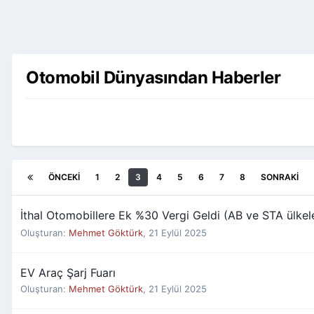
Otomobil Dünyasından Haberler
ÖNCEKI
1
2
3
4
5
6
7
8
SONRAKI
İthal Otomobillere Ek %30 Vergi Geldi (AB ve STA ülkele
Oluşturan:
Mehmet Göktürk
,
21 Eylül 2025
EV Araç Şarj Fuarı
Oluşturan:
Mehmet Göktürk
,
21 Eylül 2025