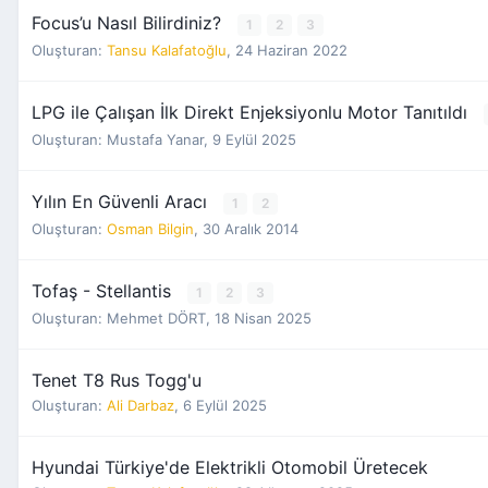
Focus’u Nasıl Bilirdiniz?
1
2
3
Oluşturan:
Tansu Kalafatoğlu
,
24 Haziran 2022
LPG ile Çalışan İlk Direkt Enjeksiyonlu Motor Tanıtıldı
Oluşturan:
Mustafa Yanar
,
9 Eylül 2025
Yılın En Güvenli Aracı
1
2
Oluşturan:
Osman Bilgin
,
30 Aralık 2014
Tofaş - Stellantis
1
2
3
Oluşturan:
Mehmet DÖRT
,
18 Nisan 2025
Tenet T8 Rus Togg'u
Oluşturan:
Ali Darbaz
,
6 Eylül 2025
Hyundai Türkiye'de Elektrikli Otomobil Üretecek