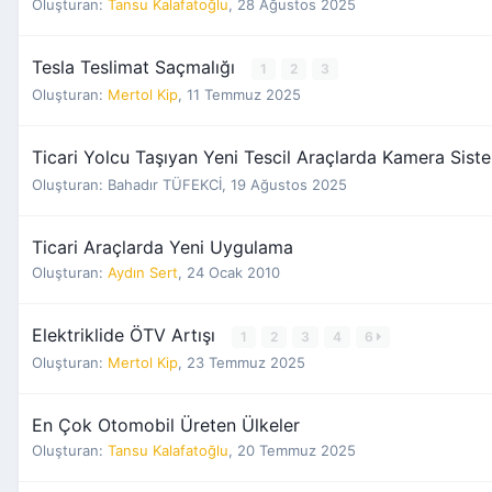
Oluşturan:
Tansu Kalafatoğlu
,
28 Ağustos 2025
Tesla Teslimat Saçmalığı
1
2
3
Oluşturan:
Mertol Kip
,
11 Temmuz 2025
Ticari Yolcu Taşıyan Yeni Tescil Araçlarda Kamera Sist
Oluşturan:
Bahadır TÜFEKCİ
,
19 Ağustos 2025
Ticari Araçlarda Yeni Uygulama
Oluşturan:
Aydın Sert
,
24 Ocak 2010
Elektriklide ÖTV Artışı
1
2
3
4
6
Oluşturan:
Mertol Kip
,
23 Temmuz 2025
En Çok Otomobil Üreten Ülkeler
Oluşturan:
Tansu Kalafatoğlu
,
20 Temmuz 2025