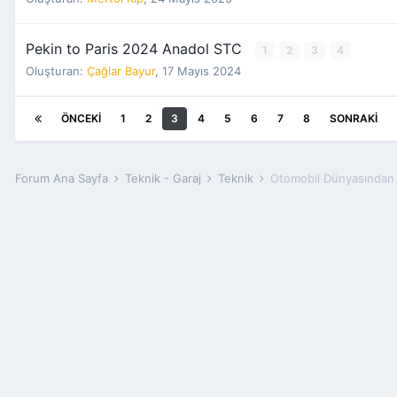
Pekin to Paris 2024 Anadol STC
1
2
3
4
Oluşturan:
Çağlar Bayur
,
17 Mayıs 2024
ÖNCEKI
1
2
3
4
5
6
7
8
SONRAKI
Forum Ana Sayfa
Teknik - Garaj
Teknik
Otomobil Dünyasından