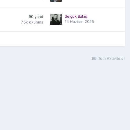
Selçuk Bakış
90
yanıt
14 Haziran 2025
7,5k
okunma
Tüm Aktiviteler