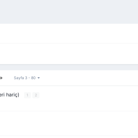
Sayfa 3 - 80
ri hariç)
1
2