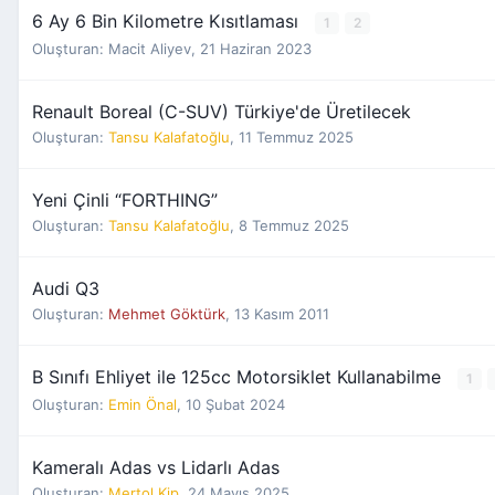
6 Ay 6 Bin Kilometre Kısıtlaması
1
2
Oluşturan:
Macit Aliyev
,
21 Haziran 2023
Renault Boreal (C-SUV) Türkiye'de Üretilecek
Oluşturan:
Tansu Kalafatoğlu
,
11 Temmuz 2025
Yeni Çinli “FORTHING”
Oluşturan:
Tansu Kalafatoğlu
,
8 Temmuz 2025
Audi Q3
Oluşturan:
Mehmet Göktürk
,
13 Kasım 2011
B Sınıfı Ehliyet ile 125cc Motorsiklet Kullanabilme
1
Oluşturan:
Emin Önal
,
10 Şubat 2024
Kameralı Adas vs Lidarlı Adas
Oluşturan:
Mertol Kip
,
24 Mayıs 2025