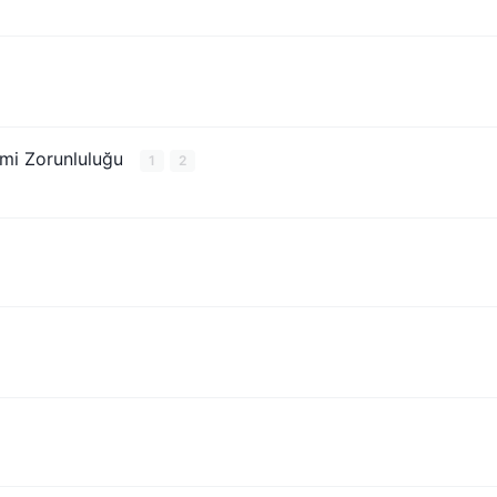
emi Zorunluluğu
1
2