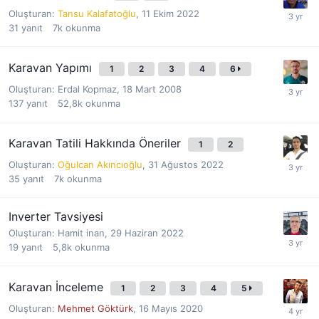
Oluşturan:
Tansu Kalafatoğlu
,
11 Ekim 2022
31
yanıt
7k
okunma
Karavan Yapımı
1
2
3
4
6
Oluşturan:
Erdal Kopmaz
,
18 Mart 2008
137
yanıt
52,8k
okunma
Karavan Tatili Hakkında Öneriler
1
2
Oluşturan:
Oğulcan Akıncıoğlu
,
31 Ağustos 2022
35
yanıt
7k
okunma
Inverter Tavsiyesi
Oluşturan:
Hamit inan
,
29 Haziran 2022
19
yanıt
5,8k
okunma
Karavan İnceleme
1
2
3
4
5
Oluşturan:
Mehmet Göktürk
,
16 Mayıs 2020