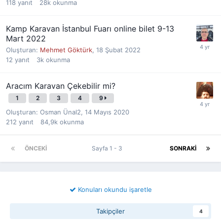
118
yanıt
28k
okunma
Kamp Karavan İstanbul Fuarı online bilet 9-13
Mart 2022
Oluşturan:
Mehmet Göktürk
,
18 Şubat 2022
12
yanıt
3k
okunma
Aracım Karavan Çekebilir mi?
1
2
3
4
9
Oluşturan:
Osman Ünal2
,
14 Mayıs 2020
212
yanıt
84,9k
okunma
ÖNCEKI
Sayfa 1 - 3
SONRAKI
Konuları okundu işaretle
Takipçiler
4