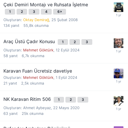
Çeki Demiri Montajı ve Ruhsata İşletme
1
2
3
4
6
Oluşturan:
Oktay Demirağ
,
25 Şubat 2008
134
yanıt
55,8k
okunma
Araç Üstü Çadır Konusu
1
2
3
Oluşturan:
Mehmet Göktürk
,
12 Eylül 2024
58
yanıt
6,7k
okunma
Karavan Fuarı Ücretsiz davetiye
Oluşturan:
Mehmet Göktürk
,
1 Eylül 2024
21
yanıt
2,5k
okunma
NK Karavan Ritim 506
1
2
3
Oluşturan:
Ahmet Aybeyaz
,
22 Mayıs 2020
63
yanıt
25k
okunma