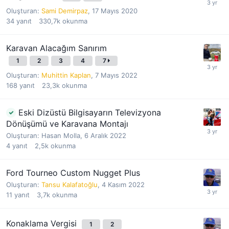
Oluşturan:
Sami Demirpaz
,
17 Mayıs 2020
34
yanıt
330,7k
okunma
Karavan Alacağım Sanırım
1
2
3
4
7
Oluşturan:
Muhittin Kaplan
,
7 Mayıs 2022
168
yanıt
23,3k
okunma
Eski Dizüstü Bilgisayarın Televizyona
Dönüşümü ve Karavana Montajı
Oluşturan:
Hasan Molla
,
6 Aralık 2022
4
yanıt
2,5k
okunma
Ford Tourneo Custom Nugget Plus
Oluşturan:
Tansu Kalafatoğlu
,
4 Kasım 2022
11
yanıt
3,7k
okunma
Konaklama Vergisi
1
2