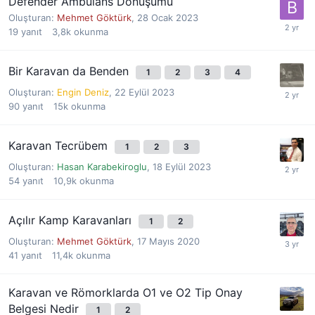
Defender Ambulans Dönüşümü
Oluşturan:
Mehmet Göktürk
,
28 Ocak 2023
19
yanıt
3,8k
okunma
Bir Karavan da Benden
1
2
3
4
Oluşturan:
Engin Deniz
,
22 Eylül 2023
90
yanıt
15k
okunma
Karavan Tecrübem
1
2
3
Oluşturan:
Hasan Karabekiroglu
,
18 Eylül 2023
54
yanıt
10,9k
okunma
Açılır Kamp Karavanları
1
2
Oluşturan:
Mehmet Göktürk
,
17 Mayıs 2020
41
yanıt
11,4k
okunma
Karavan ve Römorklarda O1 ve O2 Tip Onay
Belgesi Nedir
1
2